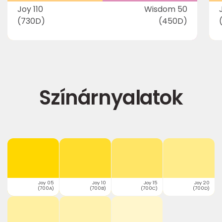
Joy 110
Wisdom 50
(730D)
(450D)
Színárnyalatok
Joy 05
Joy 10
Joy 15
Joy 20
(700A)
(700B)
(700C)
(700D)