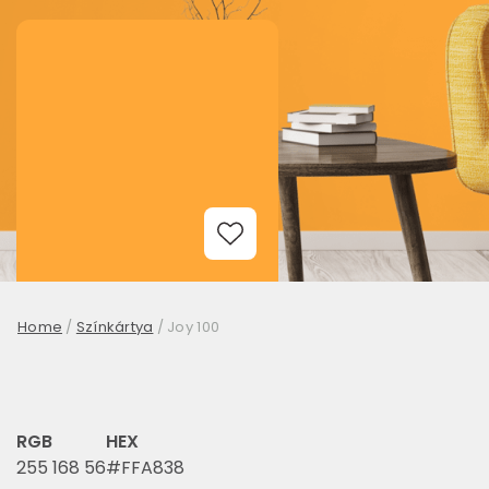
Add to Wishlist
Home
/
Színkártya
/
Joy 100
RGB
HEX
255 168 56
#FFA838