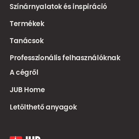
Színárnyalatok és inspiráció
Termékek
Tanácsok
Professzionális felhasználóknak
A cégről
JUB Home
Letölthető anyagok