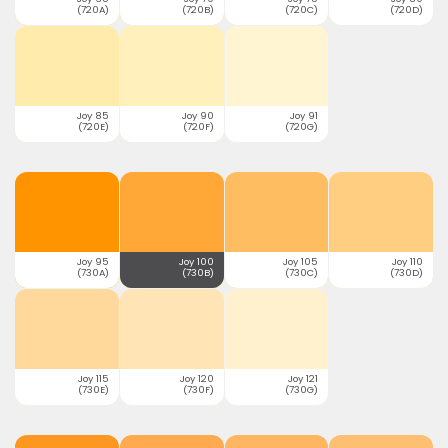
(720A)
(720B)
(720C)
(720D)
Joy 85
Joy 90
Joy 91
(720E)
(720F)
(720G)
Joy 95
Joy 100
Joy 105
Joy 110
(730A)
(730B)
(730C)
(730D)
Joy 115
Joy 120
Joy 121
(730E)
(730F)
(730G)