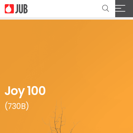
Joy 100
(730B)