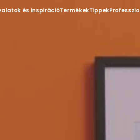
yalatok és inspiráció
Termékek
Tippek
Professzi