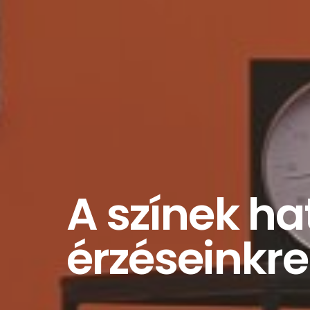
A színek ha
érzéseinkre