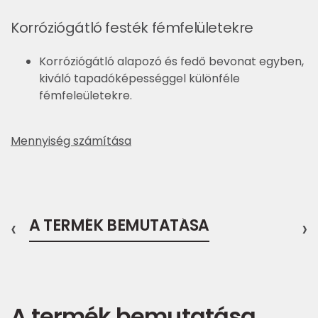
Korróziógátló festék fémfelületekre
Korróziógátló alapozó és fedő bevonat egyben,
kiváló tapadóképességgel különféle
fémfeleületekre.
Mennyiség számítása
‹
A TERMÉK BEMUTATÁSA
›
A termék bemutatása