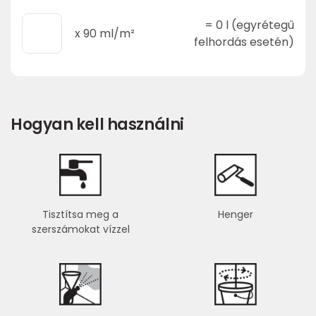
=
0
l (egyrétegű
x
90
ml/m²
felhordás esetén)
Hogyan kell használni
Tisztítsa meg a
Henger
szerszámokat vízzel