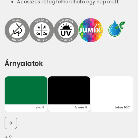
Az összes réteg felhordható egy nap alatt
Árnyalatok
zöld 6
fekete 9
fehér 1001
+ 2