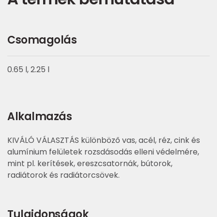
Csomagolás
0.65 l, 2.25 l
Alkalmazás
KIVÁLÓ VÁLASZTÁS különböző vas, acél, réz, cink és
alumínium felületek rozsdásodás elleni védelmére,
mint pl. kerítések, ereszcsatornák, bútorok,
radiátorok és radiátorcsövek.
Tulajdonságok