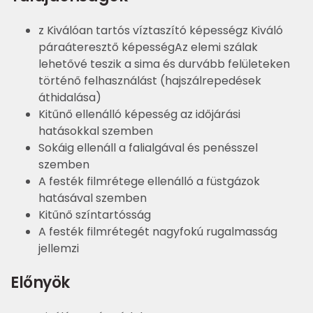
z Kiválóan tartós víztaszító képességz Kiváló
páraáteresztő képességAz elemi szálak
lehetővé teszik a sima és durvább felületeken
történő felhasználást (hajszálrepedések
áthidalása)
Kitűnő ellenálló képesség az időjárási
hatásokkal szemben
Sokáig ellenáll a falialgával és penésszel
szemben
A festék filmrétege ellenálló a füstgázok
hatásával szemben
Kitűnő színtartósság
A festék filmrétegét nagyfokú rugalmasság
jellemzi
Előnyök