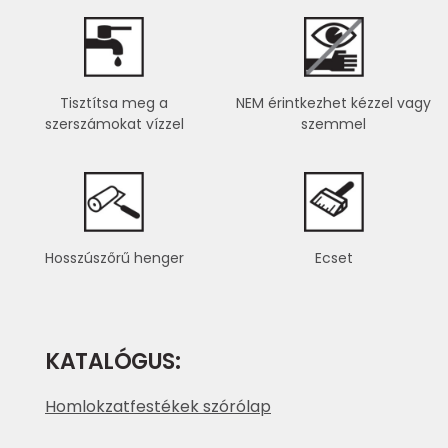
Tisztítsa meg a
NEM érintkezhet kézzel vagy
szerszámokat vízzel
szemmel
Hosszúszőrű henger
Ecset
KATALÓGUS:
Homlokzatfestékek szórólap