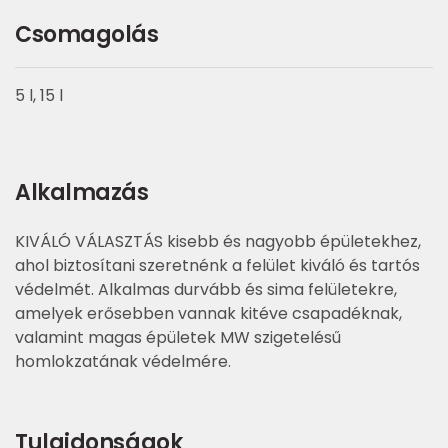
Csomagolás
5 l, 15 l
Alkalmazás
KIVÁLÓ VÁLASZTÁS kisebb és nagyobb épületekhez,
ahol biztosítani szeretnénk a felület kiváló és tartós
védelmét. Alkalmas durvább és sima felületekre,
amelyek erősebben vannak kitéve csapadéknak,
valamint magas épületek MW szigetelésű
homlokzatának védelmére.
Tulajdonságok