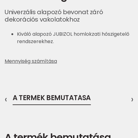
Univerzális alapozó bevonat záró
dekorációs vakolatokhoz
Kiváló alapozó JUBIZOL homlokzati hőszigetelő
rendszerekhez.
Mennyiség számítása
‹
A TERMÉK BEMUTATÁSA
›
A termék bemutatása