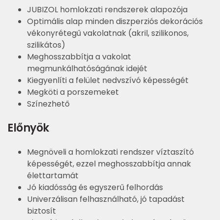
JUBIZOL homlokzati rendszerek alapozója
Optimális alap minden diszperziós dekorációs
vékonyrétegű vakolatnak (akril, szilikonos,
szilikátos)
Meghosszabbítja a vakolat
megmunkálhatóságának idejét
Kiegyenlíti a felület nedvszívó képességét
Megköti a porszemeket
Színezhető
Előnyök
Megnöveli a homlokzati rendszer víztaszító
képességét, ezzel meghosszabbítja annak
élettartamát
Jó kiadósság és egyszerű felhordás
Univerzálisan felhasználható, jó tapadást
biztosít