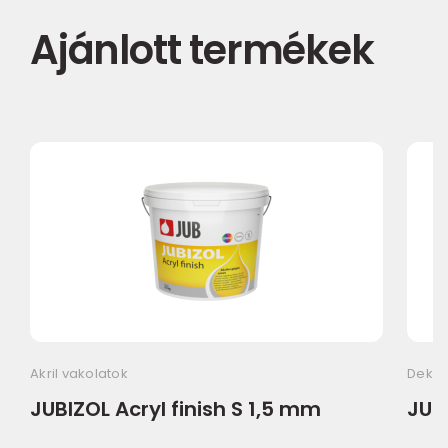
Ajánlott termékek
Akril vakolatok
Dekor
JUBIZOL Acryl finish S 1,5 mm
JUBI