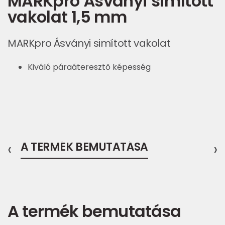
MARKpro Ásványi simított
vakolat 1,5 mm
MARKpro Ásványi simított vakolat
Kiváló páraáteresztő képesség
‹
A TERMÉK BEMUTATÁSA
›
A termék bemutatása