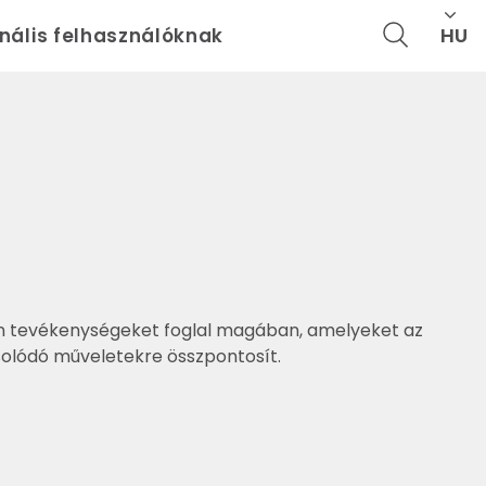
HU
onális felhasználóknak
olyan tevékenységeket foglal magában, amelyeket az
solódó műveletekre összpontosít.