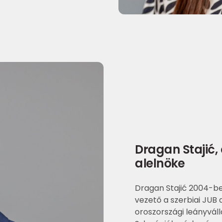
Dragan Stajić,
alelnöke
Dragan Stajić 2004-be
vezető a szerbiai JUB 
oroszországi leányváll