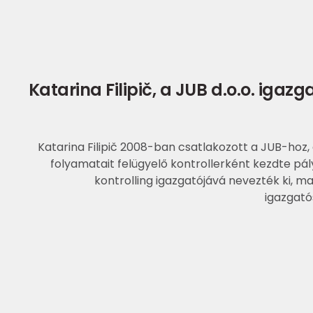
Katarina Filipič, a JUB d.o.o. iga
Katarina Filipič 2008-ban csatlakozott a JUB-hoz, 
folyamatait felügyelő kontrollerként kezdte pá
kontrolling igazgatójává nevezték ki, ma
igazgató