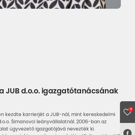
 a JUB d.o.o. igazgatótanácsának
0
n kezdte karrierjét a JUB-nál, mint kereskedelmi
d.o.o. Šimanovci leányvállalatnál. 2006-ban az
alat ügyvezető igazgatójává nevezték ki.