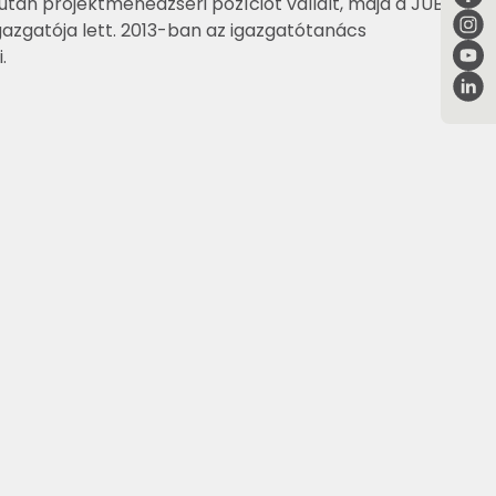
után projektmenedzseri pozíciót vállalt, majd a JUB
gazgatója lett. 2013-ban az igazgatótanács
.