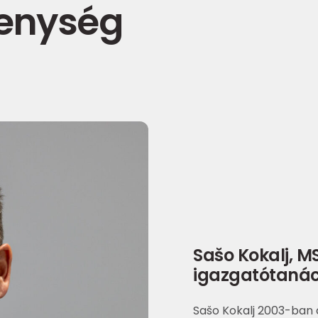
kenység
Sašo Kokalj, MS
igazgatótanác
Sašo Kokalj 2003-ban 