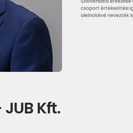
Szlovéniába érkezése 
csoport értékesítési i
alelnökévé nevezték ki
JUB Kft.