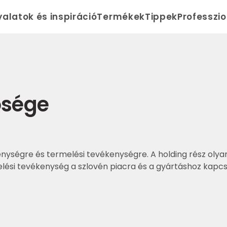
yalatok és inspiráció
Termékek
Tippek
Professzi
ősége
evékenységre és termelési tevékenységre. A holding rész 
ési tevékenység a szlovén piacra és a gyártáshoz kapc