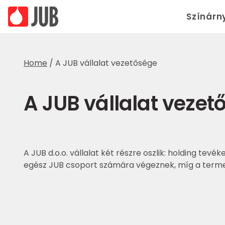
Színárn
Home
/
A JUB vállalat vezetősége
A JUB vállalat vezet
A JUB d.o.o. vállalat két részre oszlik: holding t
egész JUB csoport számára végeznek, míg a termel