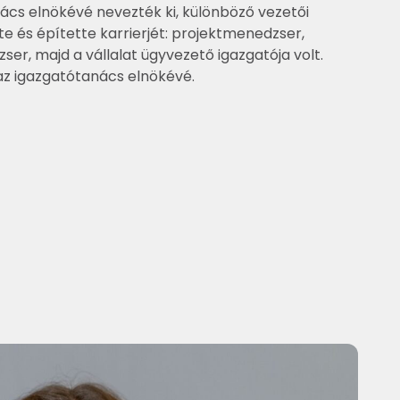
nács elnökévé nevezték ki, különböző vezetői
te és építette karrierjét: projektmenedzser,
zser, majd a vállalat ügyvezető igazgatója volt.
az igazgatótanács elnökévé.