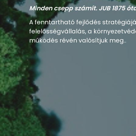
Minden csepp számít. JUB 1875 ót
A fenntartható fejlődés stratégiáj
felelősségvállalás, a környezetvé
működés révén valósítjuk meg..