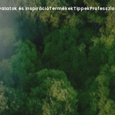
yalatok és inspiráció
Termékek
Tippek
Professzi