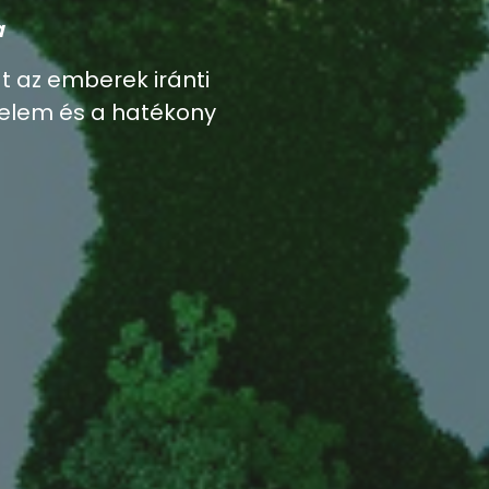
a
át az emberek iránti
delem és a hatékony