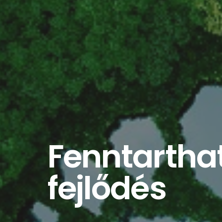
Fenntartha
fejlődés