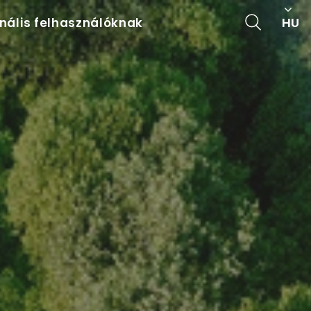
HU
onális felhasználóknak