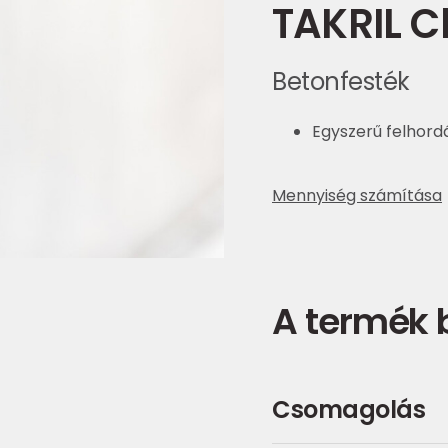
TAKRIL C
Betonfesték
Egyszerű felhord
Mennyiség számítása
A termék
Csomagolás