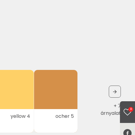
+ 7
0
árnyalat
yellow 4
ocher 5