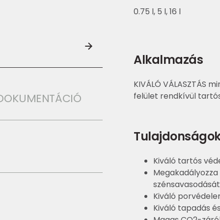
0.75 l, 5 l, 16 l
Alkalmazás
KIVÁLÓ VÁLASZTÁS min
felület rendkívül tart
I DOKUMENTÁCIÓ
Tulajdonságo
Kiváló tartós vé
Megakadályozza 
szénsavasodását
Kiváló porvédele
Kiváló tapadás é
Magas CO2-záró