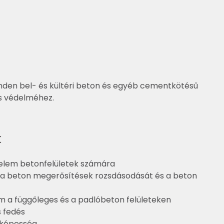
den bel- és kültéri beton és egyéb cementkötésű
ós védelméhez.
k
delem betonfelületek számára
a beton megerősítések rozsdásodását és a beton
m a függőleges és a padlóbeton felületeken
s fedés
képesség