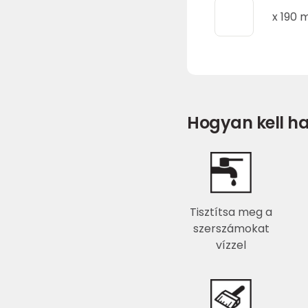
x
190
m
Hogyan kell ha
Tisztítsa meg a
szerszámokat
vízzel