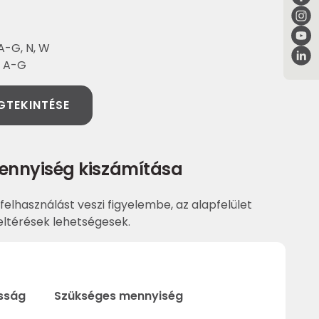
A-G, N, W
: A-G
GTEKINTÉSE
ennyiség kiszámítása
felhasználást veszi figyelembe, az alapfelület
ltérések lehetségesek.
sság
Szükséges mennyiség