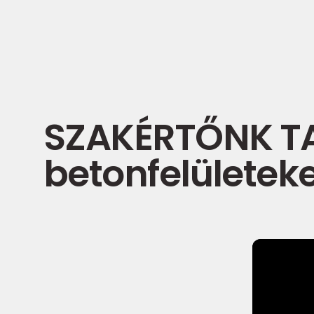
SZAKÉRTŐNK TA
betonfelületek