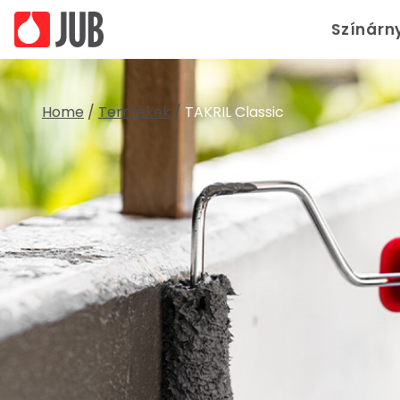
Színárn
Home
/
Termékek
/
TAKRIL Classic