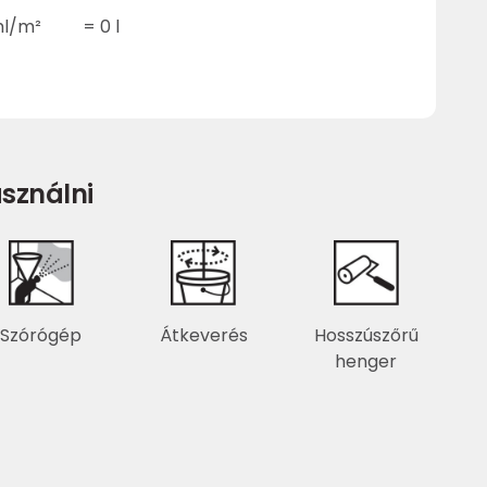
l/m²
=
0
l
sználni
Szórógép
Átkeverés
Hosszúszőrű
henger