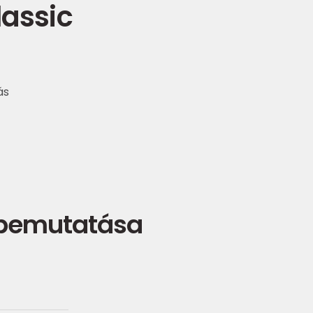
lassic
ás
 bemutatása