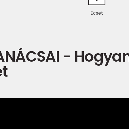
Ecset
NÁCSAI - Hogyan
et