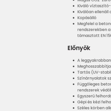
Kiváló víztaszít
Kiválóan ellenáll
Kopásálló
Megfelel a beton
rendszerekben a 
támasztott EN 1
Előnyök
A leggyakrabban 
Meghosszabbítja 
Tartós (UV-stabi
Színárnyalatok s
Függőleges beton
rendszerek véd
Egyszerű felhord
Gépi és kézi felh
Széles körben a