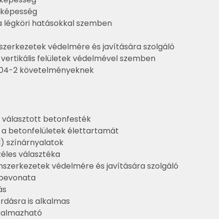
ó-képesség
 a légköri hatásokkal szemben
szerkezetek védelmére és javítására szolgáló
vertikális felületek védelmével szemben
504-2 követelményeknek
választott betonfesték
a betonfelületek élettartamát
l) színárnyalatok
zéles választéka
szerkezetek védelmére és javítására szolgáló
őbevonata
ás
ordásra is alkalmas
lkalmazható