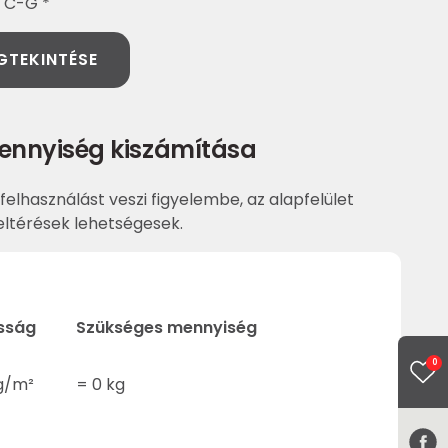
: C-G *
GTEKINTÉSE
ennyiség kiszámítása
felhasználást veszi figyelembe, az alapfelület
ltérések lehetségesek.
sság
Szükséges mennyiség
0
g/m²
=
0
kg