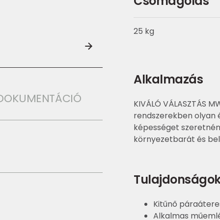
Csomagolás
25 kg
Alkalmazás
I DOKUMENTÁCIÓ
KIVÁLÓ VÁLASZTÁS MW,
rendszerekben olyan 
képességet szeretnénk 
környezetbarát és belt
Tulajdonságo
Kitűnő páraáter
Alkalmas műeml