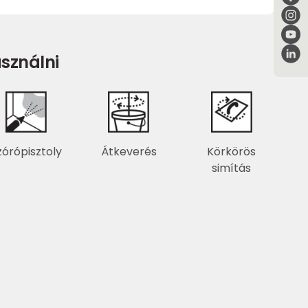
sználni
zórópisztoly
Átkeverés
Körkörös
simítás