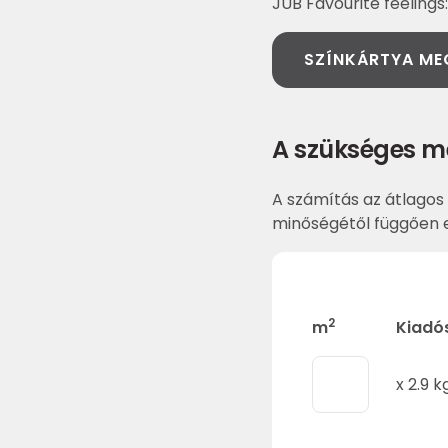
JUB Favourite feelings
SZÍNKÁRTYA ME
A szükséges m
A számítás az átlagos 
minőségétől függően e
2
m
Kiadó
x
2.9
k