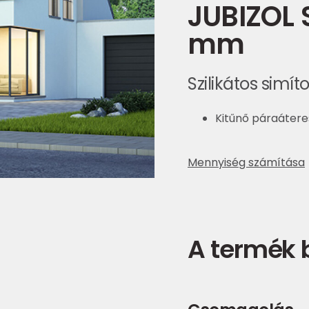
JUBIZOL S
mm
Szilikátos simít
Kitűnő páraáter
Mennyiség számítása
A termék