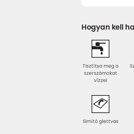
Hogyan kell ha
Tisztítsa meg a
S
szerszámokat
vízzel
Simító glettvas