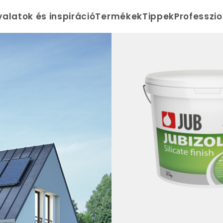
yalatok és inspiráció
Termékek
Tippek
Professzi
m