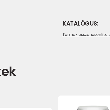
KATALÓGUS:
Termék összehasonlító t
kek