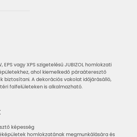
 EPS vagy XPS szigetelésű JUBIZOL homlokzati
épületekhez, ahol kiemelkedő páraáteresztő
biztosítani. A dekorációs vakolat időjárásálló,
éri falfelületeken is alkalmazható.
k
esztő képesség
éképületek homlokzatának megmunkálására és