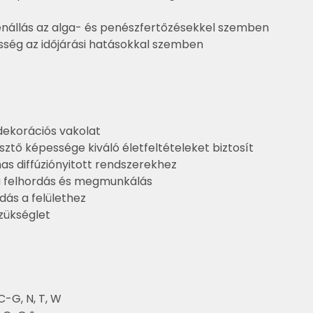
enállás az alga- és penészfertőzésekkel szemben
esség az időjárási hatásokkal szemben
ekorációs vakolat
ztő képessége kiváló életfeltételeket biztosít
as diffúziónyitott rendszerekhez
ű felhordás és megmunkálás
dás a felülethez
zükséglet
-G, N, T, W