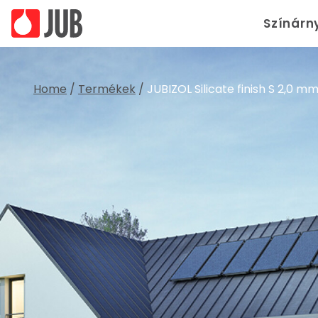
Színárn
Home
/
Termékek
/
JUBIZOL Silicate finish S 2,0 m