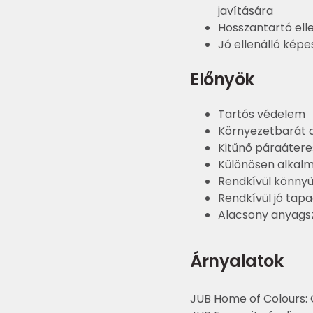
javítására
Hosszantartó ell
Jó ellenálló kép
Előnyök
Tartós védelem
Környezetbarát d
Kitűnő páraáteres
Különösen alkalm
Rendkívül könny
Rendkívül jó tapa
Alacsony anyags
Árnyalatok
JUB Home of Colours: C