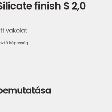
ilicate finish S 2,0
ott vakolat
esztő képesség
 bemutatása