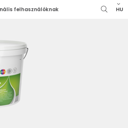
HU
onális felhasználóknak