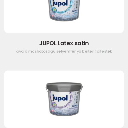
JUPOL Latex satin
Kiváló moshatóságú selyemfényű beltéri falfesték