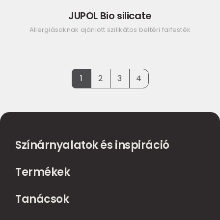
JUPOL Bio silicate
Allergiásoknak ajánlott szilikátos beltéri falfesték
1
2
3
4
Színárnyalatok és inspiráció
Termékek
Tanácsok