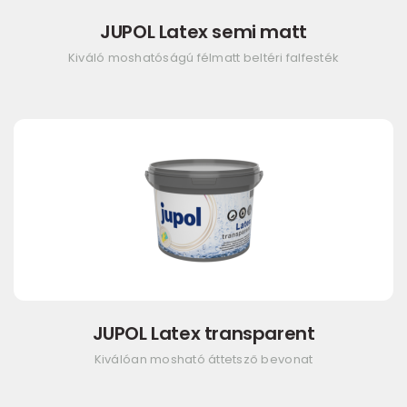
JUPOL Latex semi matt
Kiváló moshatóságú félmatt beltéri falfesték
JUPOL Latex transparent
Kiválóan mosható áttetsző bevonat