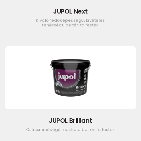
JUPOL Next
Kiváló fedőképességű, kivételes
fehérségű beltéri falfesték
JUPOL Brilliant
Csúcsminőségű mosható beltéri falfesték