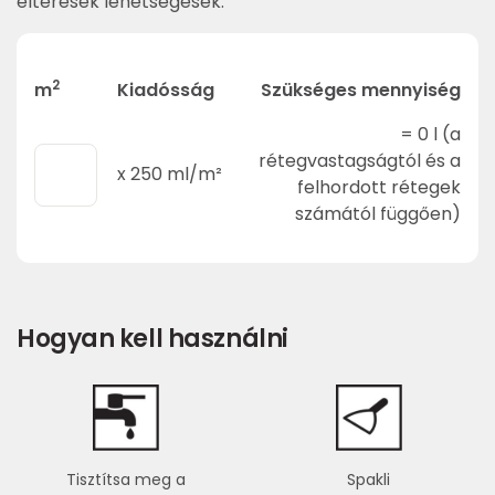
eltérések lehetségesek.
2
m
Kiadósság
Szükséges mennyiség
=
0
l (a
rétegvastagságtól és a
x
250
ml/m²
felhordott rétegek
számától függően)
Hogyan kell használni
Tisztítsa meg a
Spakli