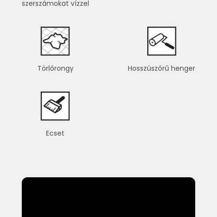
szerszámokat vízzel
Törlőrongy
Hosszúszőrű henger
Ecset