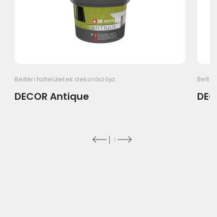
Beltéri falfelületek dekorációja
Beltér
DECOR Antique
DEC