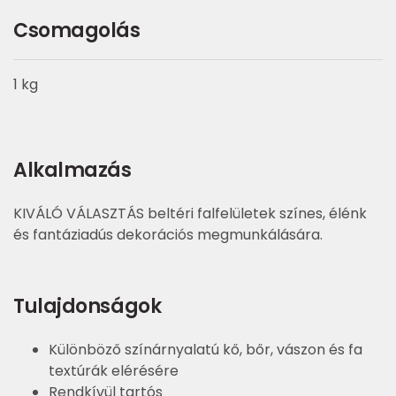
Csomagolás
1 kg
Alkalmazás
KIVÁLÓ VÁLASZTÁS beltéri falfelületek színes, élénk
és fantáziadús dekorációs megmunkálására.
Tulajdonságok
Különböző színárnyalatú kő, bőr, vászon és fa
textúrák elérésére
Rendkívül tartós