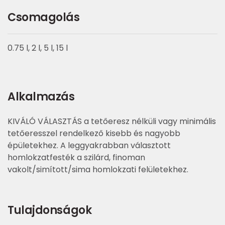
Csomagolás
0.75 l, 2 l, 5 l, 15 l
Alkalmazás
KIVÁLÓ VÁLASZTÁS a tetőeresz nélküli vagy minimális
tetőeresszel rendelkező kisebb és nagyobb
épületekhez. A leggyakrabban választott
homlokzatfesték a szilárd, finoman
vakolt/simított/sima homlokzati felületekhez.
Tulajdonságok