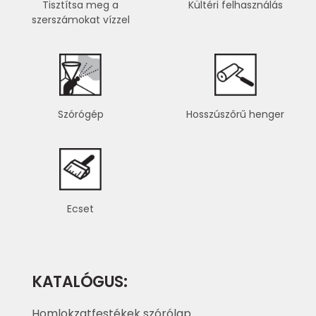
Tisztítsa meg a
Kültéri felhasználás
szerszámokat vízzel
Szórógép
Hosszúszőrű henger
Ecset
KATALÓGUS:
Homlokzatfestékek szórólap