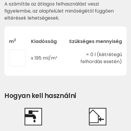
A számítás az átlagos felhasználást veszi
figyelembe, az alapfelület minőségétől függően
eltérések lehetségesek.
2
m
Kiadósság
Szükséges mennyiség
=
0
l (kétrétegű
x
195
ml/m²
felhordás esetén)
Hogyan kell használni