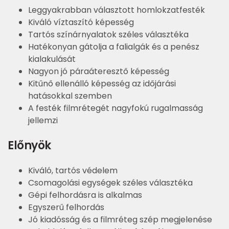
Leggyakrabban választott homlokzatfesték
Kiváló víztaszító képesség
Tartós színárnyalatok széles választéka
Hatékonyan gátolja a falialgák és a penész
kialakulását
Nagyon jó páraáteresztő képesség
Kitűnő ellenálló képesség az időjárási
hatásokkal szemben
A festék filmrétegét nagyfokú rugalmasság
jellemzi
Előnyök
Kiváló, tartós védelem
Csomagolási egységek széles választéka
Gépi felhordásra is alkalmas
Egyszerű felhordás
Jó kiadósság és a filmréteg szép megjelenése