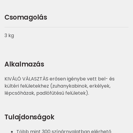
Csomagolás
3 kg
Alkalmazás
KIVÁLÓ VÁLASZTÁS erősen igénybe vett bel- és
kültéri felületekhez (zuhanykabinok, erkélyek,
lépcsőházak, padlófűtésű felületek).
Tulajdonságok
Több mint 300 színárnyalatban elérhető