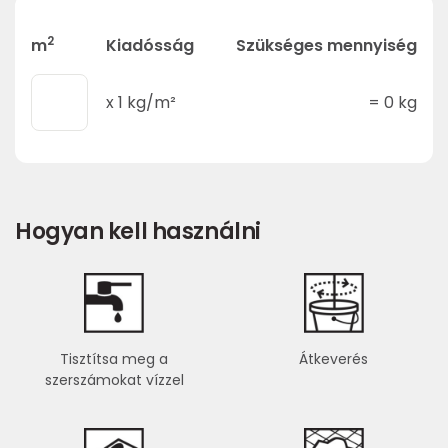
2
m
Kiadósság
Szükséges mennyiség
x
1
kg/m²
=
0
kg
Hogyan kell használni
Tisztítsa meg a
Átkeverés
szerszámokat vízzel