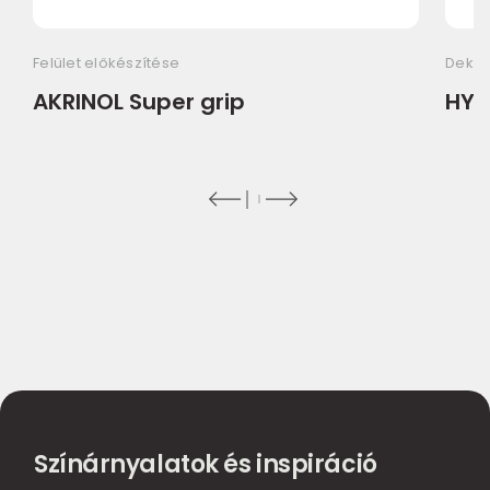
Felület előkészítése
Dekor
AKRINOL Super grip
HYD
Színárnyalatok és inspiráció