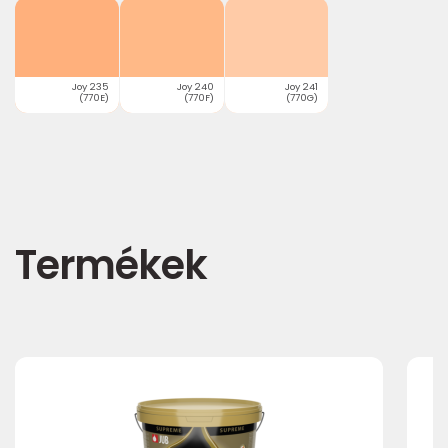
Joy 235
Joy 240
Joy 241
(770E)
(770F)
(770G)
Termékek