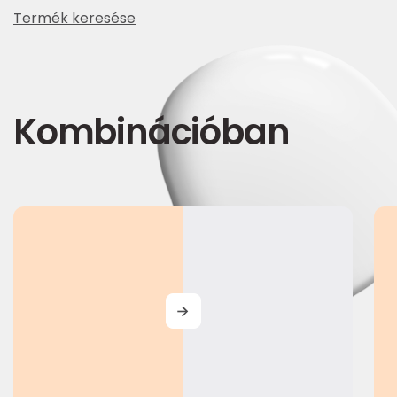
Termék keresése
Kombinációban
MORE