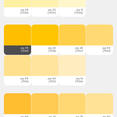
Joy 25
Joy 30
Joy 31
(700E)
(700F)
(700G)
Joy 35
Joy 40
Joy 45
Joy 50
(710A)
(710B)
(710C)
(710D)
Joy 55
Joy 60
Joy 61
(710E)
(710F)
(710G)
Joy 65
Joy 70
Joy 75
Joy 80