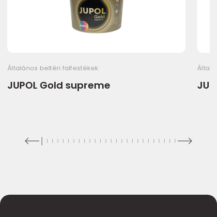
Általános beltéri falfestékek
Általá
JUPOL Gold supreme
JUP