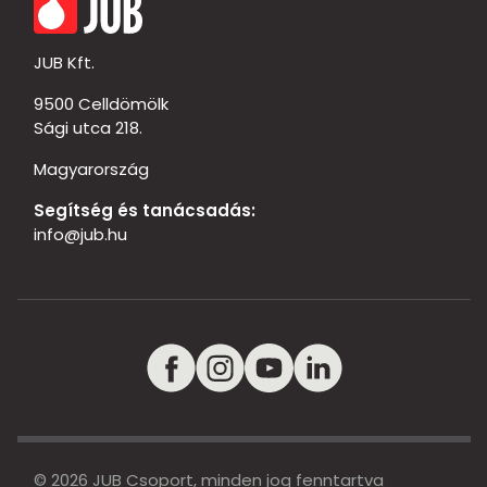
JUB Kft.
9500 Celldömölk
Sági utca 218.
Magyarország
Segítség és tanácsadás:
info@jub.hu
© 2026 JUB Csoport, minden jog fenntartva