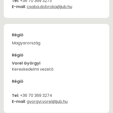
Tel:
+36 70 369 3273
E-mail
:
csaba.dobroka@jub.hu
Régió
Magyarország
Régió
Vorel Györgyi
Kereskedelmi vezető
Régió
Tel:
+36 70 369 3274
E-mail
:
gyorgyi.vorel@jub.hu