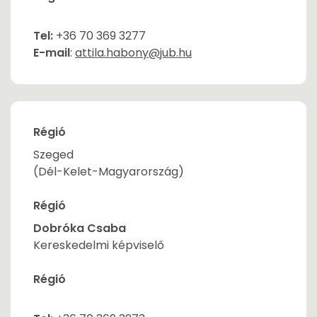
Tel:
+36 70 369 3277
E-mail
:
attila.habony@jub.hu
Régió
Szeged
(Dél-Kelet-Magyarország)
Régió
Dobróka Csaba
Kereskedelmi képviselő
Régió