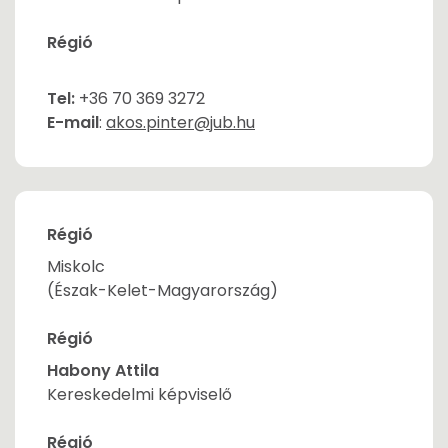
Régió
Tel:
+36 70 369 3272
E-mail
:
akos.pinter@jub.hu
Régió
Miskolc
(Észak-Kelet-Magyarország)
Régió
Habony Attila
Kereskedelmi képviselő
Régió