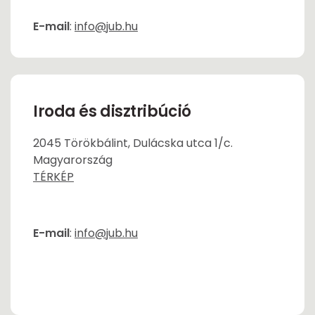
E-mail
:
info@jub.hu
Iroda és disztribúció
2045 Törökbálint, Dulácska utca 1/c.
Magyarország
TÉRKÉP
E-mail
:
info@jub.hu