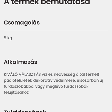
A termék bemutatása
Csomagolás
8 kg
Alkalmazás
KIVÁLÓ VÁLASZTÁS víz és nedvesség által terhelt
padlófelületek dekoratív védelmére, elsősorban új
fürdőszobákba, vagy meglévő fürdőszobák
felújításához.