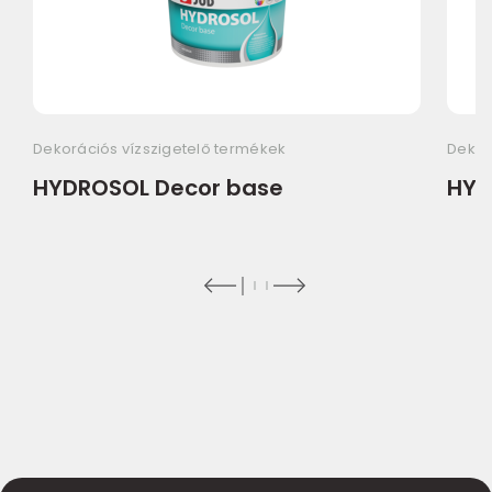
Dekorációs vízszigetelő termékek
Dekor
HYDROSOL Decor base
HYD