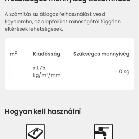
A számítás az átlagos felhasználást veszi
figyelembe, az alapfelület minőségétől függően
eltérések lehetségesek.
2
m
Kiadósság
Szükséges mennyiség
x
1.75
=
0
kg
kg/m²/mm
Hogyan kell használni