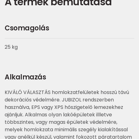
A termék bemutatása
Csomagolás
25 kg
Alkalmazás
KIVÁLÓ VÁLASZTÁS homlokzatfelületek hosszú távú
dekorációs védelmére. JUBIZOL rendszerben
használva, EPS vagy XPS hőszigetelő lemezekhez
ajánljuk. Alkalmas olyan lakóépületek illletve
többszintes, vagy magas épületek védelmére,
melyek homlokzata minimális szegély kialakítással
vagy anélkül készül, valamint fokozott páratartalom