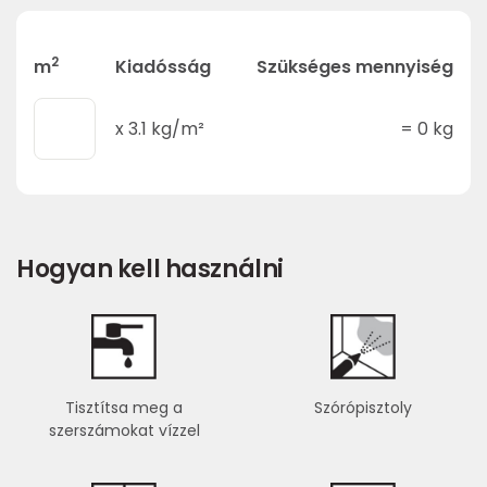
2
m
Kiadósság
Szükséges mennyiség
x
3.1
kg/m²
=
0
kg
Hogyan kell használni
Tisztítsa meg a
Szórópisztoly
szerszámokat vízzel