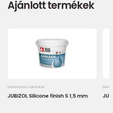
Ajánlott termékek
Dekorációs vakolatok
Dekor
JUBIZOL Silicone finish S 1,5 mm
JUBI