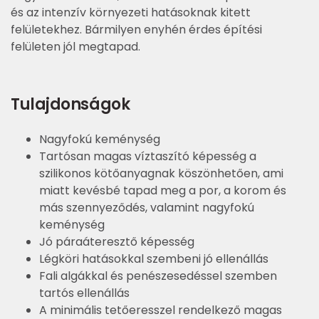
és az intenzív környezeti hatásoknak kitett
felületekhez. Bármilyen enyhén érdes építési
felületen jól megtapad.
Tulajdonságok
Nagyfokú keménység
Tartósan magas víztaszító képesség a
szilikonos kötőanyagnak köszönhetően, ami
miatt kevésbé tapad meg a por, a korom és
más szennyeződés, valamint nagyfokú
keménység
Jó páraáteresztő képesség
Légköri hatásokkal szembeni jó ellenállás
Fali algákkal és penészesedéssel szemben
tartós ellenállás
A minimális tetőeresszel rendelkező magas