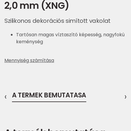
2,0 mm (XNG)
Szilikonos dekorációs simított vakolat
Tartósan magas víztaszító képesség, nagyfokú
keménység
Mennyiség számítása
‹
A TERMÉK BEMUTATÁSA
›