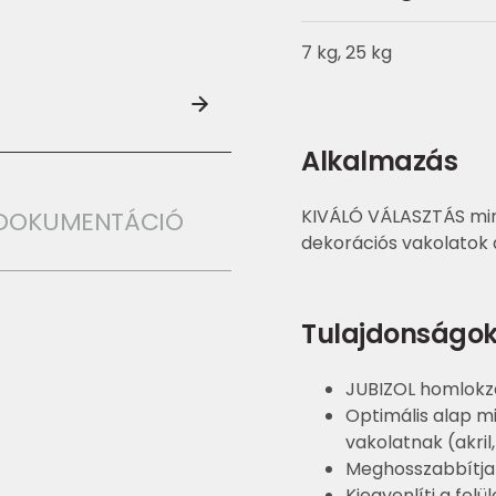
7 kg, 25 kg
Alkalmazás
KIVÁLÓ VÁLASZTÁS min
I DOKUMENTÁCIÓ
dekorációs vakolatok 
Tulajdonságo
JUBIZOL homlokza
Optimális alap m
vakolatnak (akril, 
Meghosszabbítja
Kiegyenlíti a fel