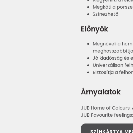
Megköti a porsz
Színezhető
Előnyök
Megnöveli a homl
meghosszabbítja
Jó kiadósság és 
Univerzálisan fel
Biztosítja a felh
Árnyalatok
JUB Home of Colours: A
JUB Favourite feelings
SZÍNKÁRTYA ME