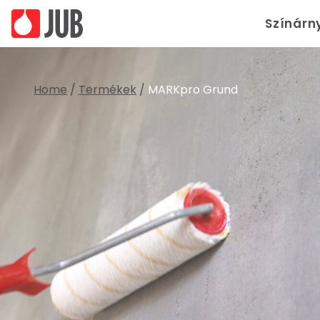
Színárn
Home
/
Termékek
/
MARKpro Grund