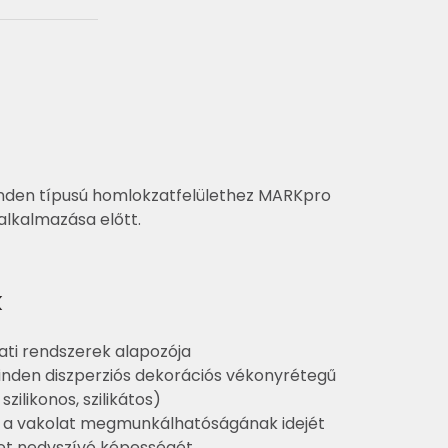
den típusú homlokzatfelülethez MARKpro
alkalmazása előtt.
k
ti rendszerek alapozója
inden diszperziós dekorációs vékonyrétegű
szilikonos, szilikátos)
 a vakolat megmunkálhatóságának idejét
ület nedvszívó képességét