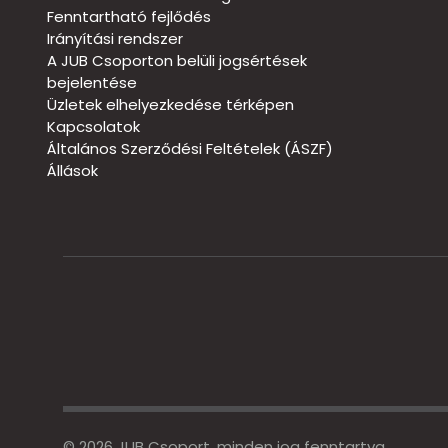
Fenntartható fejlődés
Irányítási rendszer
A JUB Csoporton belüli jogsértések
bejelentése
Üzletek elhelyezkedése térképen
Kapcsolatok
Általános Szerződési Feltételek (ÁSZF)
Állások
© 2026 JUB Csoport, minden jog fenntartva