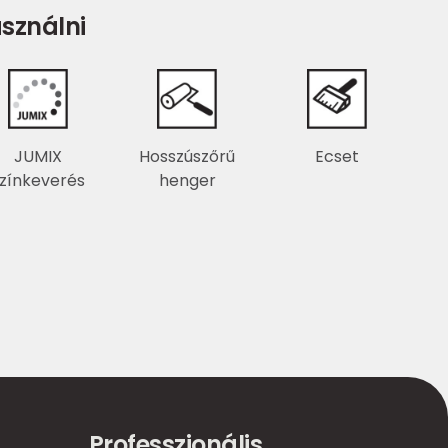
sználni
JUMIX
Hosszúszőrű
Ecset
zínkeverés
henger
Professzionális