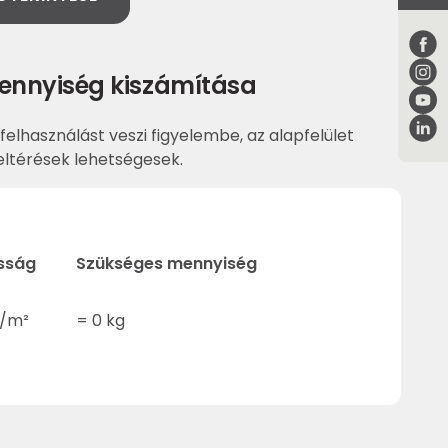
ennyiség kiszámítása
felhasználást veszi figyelembe, az alapfelület
ltérések lehetségesek.
sság
Szükséges mennyiség
/m²
=
0
kg