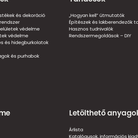
estékek és dekoráció
„Hogyan kell” útmutatók
rendszer
Építészek és lakberendezők t
elületek védelme
Hasznos tudnivalók
etek védelme
Rendszermegoldások – DIY
és és hidegburkolatok
gok és purhabok
ome
Letölthető anyago
Árlista
Katalógusok, információs kia