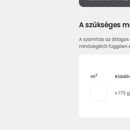
A szükséges m
A számítás az átlagos 
minőségétől függően e
2
m
Kiadó
x
175
g