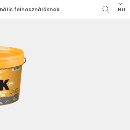
HU
onális felhasználóknak