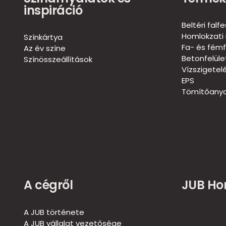
inspiráció
Beltéri falf
Homlokzati 
Színkártya
Fa- és fémf
Az év színe
Betonfelül
Színösszeállítások
Vízszigetel
EPS
Tömítőanya
A cégről
JUB H
A JUB története
A JUB vállalat vezetősége