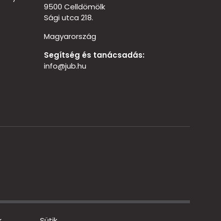
9500 Celldömölk
Sági utca 218.
Magyarország
Segítség és tanácsadás:
info@jub.hu
k
Sütik