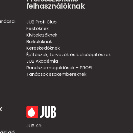
felhasználóknak
anácsai
JUB Profi Club
Festőknek
Kivitelezőknek
Burkolóknak
Kereskedőknek
Építészek, tervezők és belsőépítészek
JUB Akadémia
Rendszermegoldások – PROFI
Tanácsok szakembereknek
k
JUB Kft.
dványok