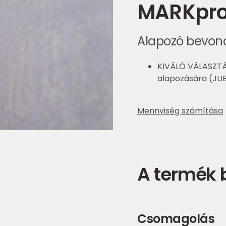
MARKpro
Alapozó bevon
KIVÁLÓ VÁLASZTÁ
alapozására (JUB
Mennyiség számítása
A termék
Csomagolás