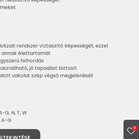
emeket
okzati rendszer víztaszító képességét, ezzel
 annak élettartamát
egyszerű felhordás
használható, jó tapadást biztosít
ordott vakolat szép végső megjelenését
-G, N, T, W
: A-G
0
GTEKINTÉSE