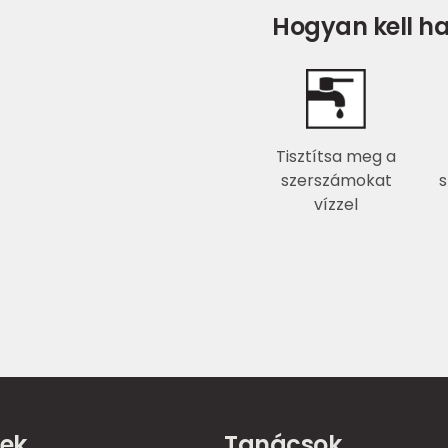
Hogyan kell ha
Tisztítsa meg a
szerszámokat
s
vízzel
ek
Tanácsok