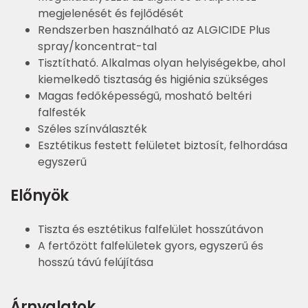
megjelenését és fejlődését
Rendszerben használható az ALGICIDE Plus
spray/koncentrat-tal
Tisztítható. Alkalmas olyan helyiségekbe, ahol
kiemelkedő tisztaság és higiénia szükséges
Magas fedőképességű, mosható beltéri
falfesték
Széles színválaszték
Esztétikus festett felületet biztosít, felhordása
egyszerű
Előnyök
Tiszta és esztétikus falfelület hosszútávon
A fertőzött falfelületek gyors, egyszerű és
hosszú távú felújítása
Árnyalatok