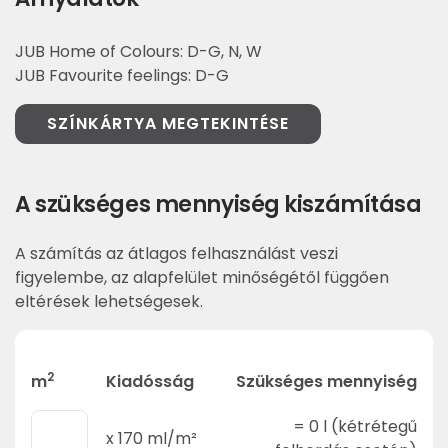
JUB Home of Colours: D-G, N, W
JUB Favourite feelings: D-G
SZÍNKÁRTYA MEGTEKINTÉSE
A szükséges mennyiség kiszámítása
A számítás az átlagos felhasználást veszi
figyelembe, az alapfelület minőségétől függően
eltérések lehetségesek.
2
m
Kiadósság
Szükséges mennyiség
=
0
l (kétrétegű
x
170
ml/m²