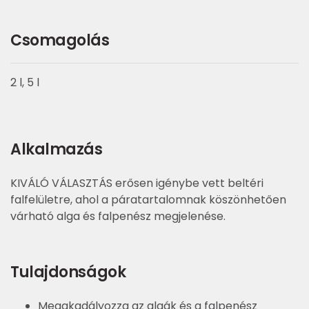
Csomagolás
2 l, 5 l
Alkalmazás
KIVÁLÓ VÁLASZTÁS erősen igénybe vett beltéri
falfelületre, ahol a páratartalomnak köszönhetően
várható alga és falpenész megjelenése.
Tulajdonságok
Megakadályozza az algák és a falpenész