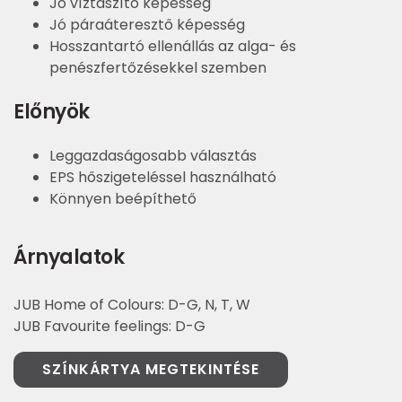
Jó víztaszító képesség
Jó páraáteresztő képesség
Hosszantartó ellenállás az alga- és
penészfertőzésekkel szemben
Előnyök
Leggazdaságosabb választás
EPS hőszigeteléssel használható
Könnyen beépíthető
Árnyalatok
JUB Home of Colours: D-G, N, T, W
JUB Favourite feelings: D-G
SZÍNKÁRTYA MEGTEKINTÉSE