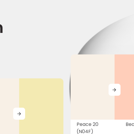
n
MORE
MORE
Peace 20
Bea
(N04F)