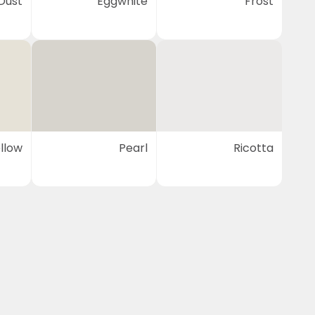
Dust
Eggwhite
Frost
llow
Pearl
Ricotta