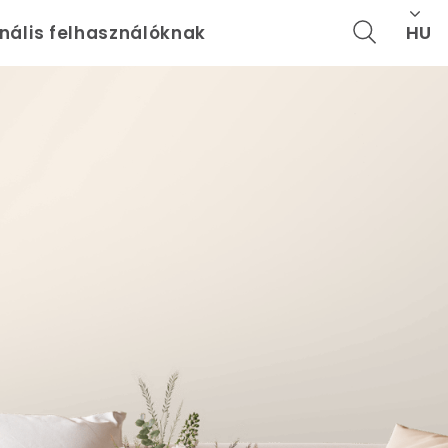
HU
onális felhasználóknak