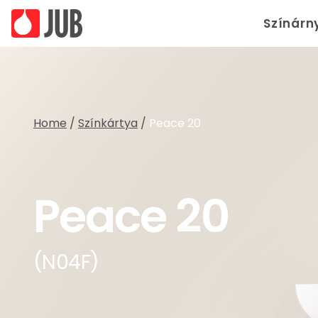
Színárn
Home
/
Színkártya
/
Peace 20
Peace 20
(N04F)