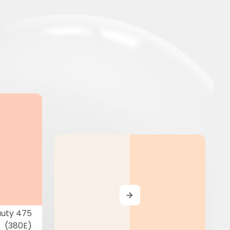
MORE
uty 475
(380E)