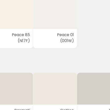
Peace 85
Peace 01
(N17F)
(001W)