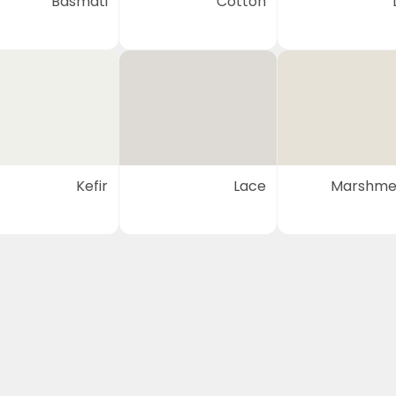
Basmati
Cotton
Kefir
Lace
Marshme