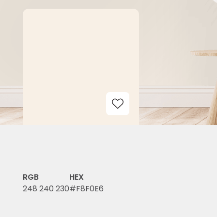
Add to Wishlist
RGB
HEX
248 240 230
#F8F0E6