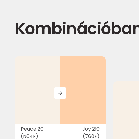
Kombinációba
MORE
Peace 20
Joy 210
(N04F)
(760F)