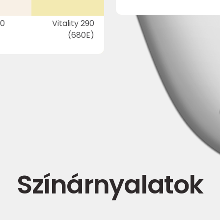
20
Vitality 290
(680E)
Színárnyalatok