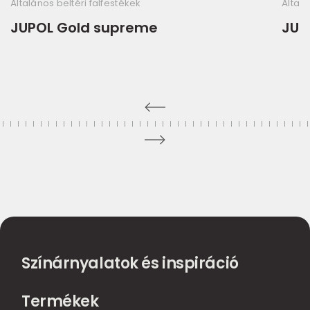
Általános beltéri falfestékek
Általá
JUPOL Gold supreme
JUP
Színárnyalatok és inspiráció
Termékek