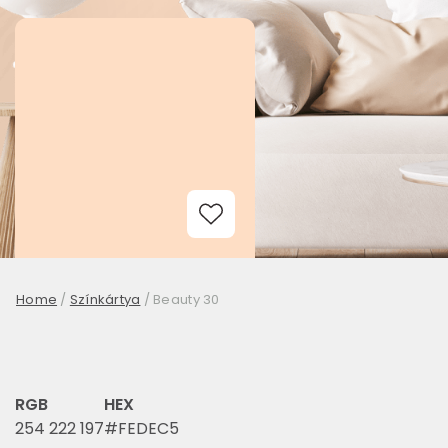
Add to Wishlist
Home
/
Színkártya
/
Beauty 30
RGB
HEX
254 222 197
#FEDEC5