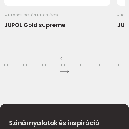
Általános beltéri falfestékek
Általá
JUPOL Gold supreme
JUP
Színárnyalatok és inspiráció