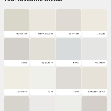
Alabaster
Baby powder
Basmati
Cotton
Dust
Eggwhite
Frost
Ice cube
Jasmine
Kefir
Lace
Marshmellow