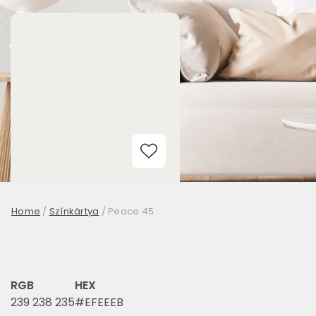
Add to Wishlist
Home
/
Színkártya
/
Peace 45
RGB
HEX
239 238 235
#EFEEEB