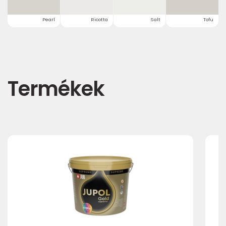
Pearl
Ricotta
Salt
Tofu
Termékek