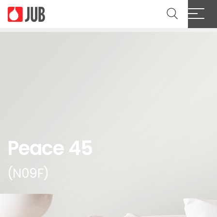
Peace 45
(N09F)