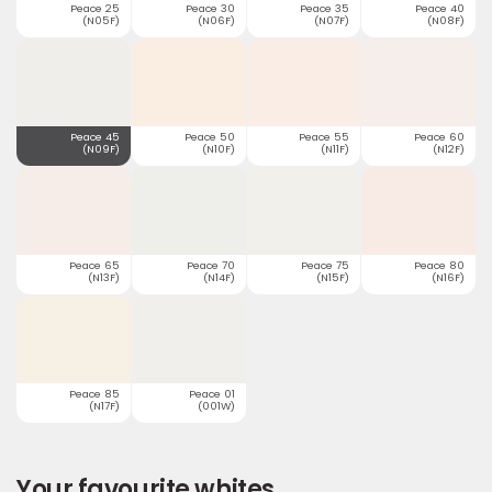
Peace 25
Peace 30
Peace 35
Peace 40
(N05F)
(N06F)
(N07F)
(N08F)
Peace 45
Peace 50
Peace 55
Peace 60
(N09F)
(N10F)
(N11F)
(N12F)
Peace 65
Peace 70
Peace 75
Peace 80
(N13F)
(N14F)
(N15F)
(N16F)
Peace 85
Peace 01
(N17F)
(001W)
Your favourite whites