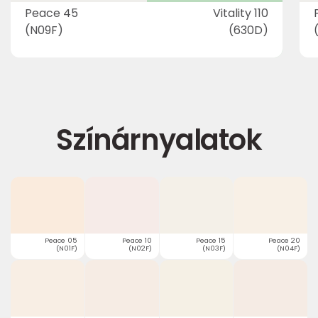
Peace 45
Vitality 110
(N09F)
(630D)
Színárnyalatok
Peace 05
Peace 10
Peace 15
Peace 20
(N01F)
(N02F)
(N03F)
(N04F)