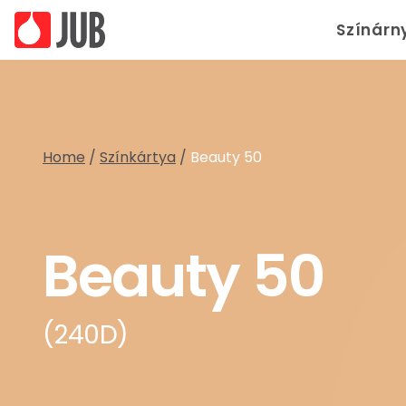
Színárn
Home
/
Színkártya
/
Beauty 50
Beauty 50
(240D)