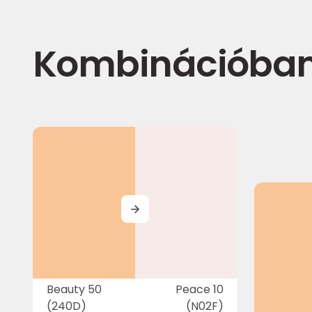
Kombinációba
MORE
Beauty 50
Peace 10
(240D)
(N02F)