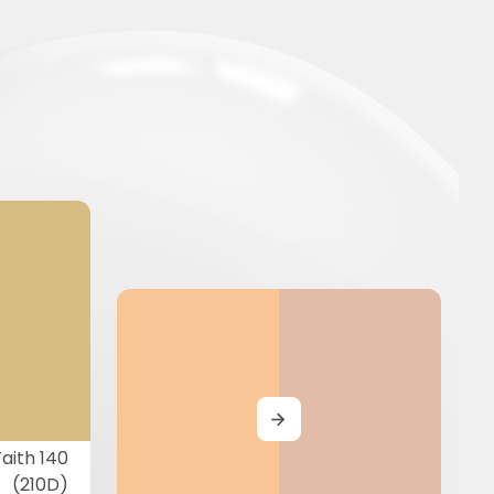
MORE
Faith 140
(210D)