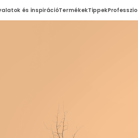
yalatok és inspiráció
Termékek
Tippek
Professzi