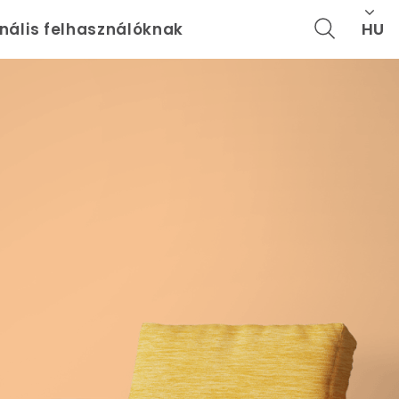
HU
onális felhasználóknak