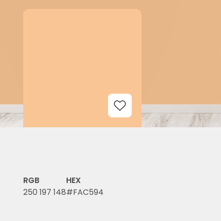
Add to Wishlist
RGB
HEX
250 197 148
#FAC594