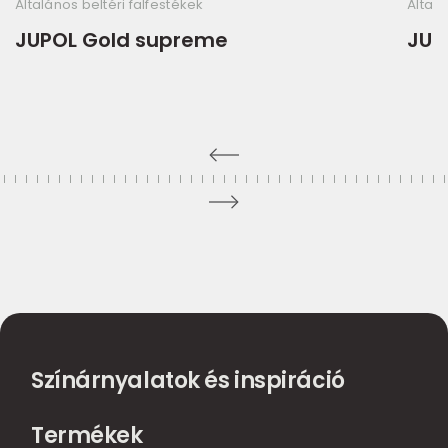
Általános beltéri falfestékek
Általá
JUPOL Gold supreme
JUP
Színárnyalatok és inspiráció
Termékek