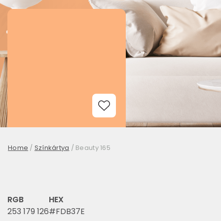
Add to Wishlist
Home
/
Színkártya
/
Beauty 165
RGB
HEX
253 179 126
#FDB37E