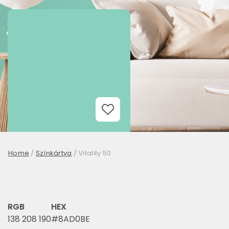
Add to Wishlist
Home
/
Színkártya
/
Vitality 50
RGB
HEX
138 208 190
#8AD0BE