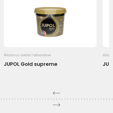
Általános beltéri falfestékek
Általá
JUPOL Gold supreme
JUP