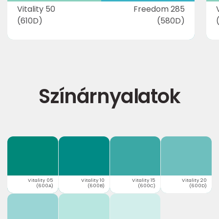
Vitality 50
Freedom 285
(610D)
(580D)
Színárnyalatok
Vitality 05
Vitality 10
Vitality 15
Vitality 20
(600A)
(600B)
(600C)
(600D)