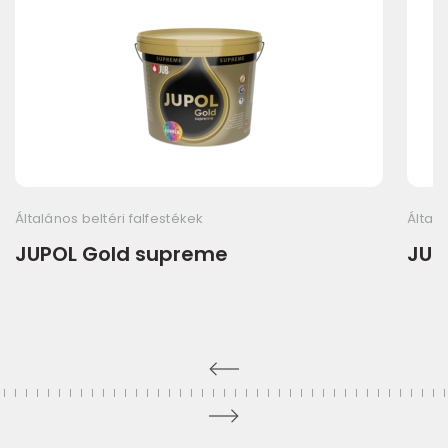
Általános beltéri falfestékek
Általá
JUPOL Gold supreme
JUP