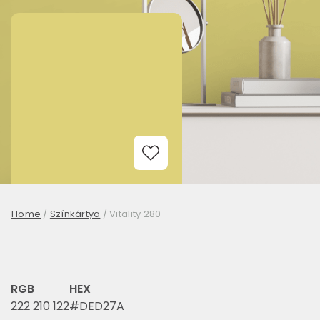
Add to Wishlist
Home
/
Színkártya
/
Vitality 280
RGB
HEX
222 210 122
#DED27A