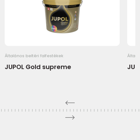
Általános beltéri falfestékek
Általá
JUPOL Gold supreme
JUP