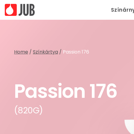
Színárn
Home
/
Színkártya
/
Passion 176
Passion 176
(820G)