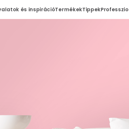
yalatok és inspiráció
Termékek
Tippek
Professzi