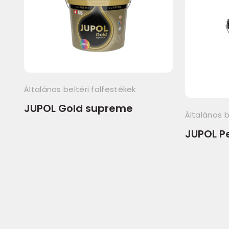
Általános beltéri falfestékek
JUPOL Gold supreme
Általános b
JUPOL P