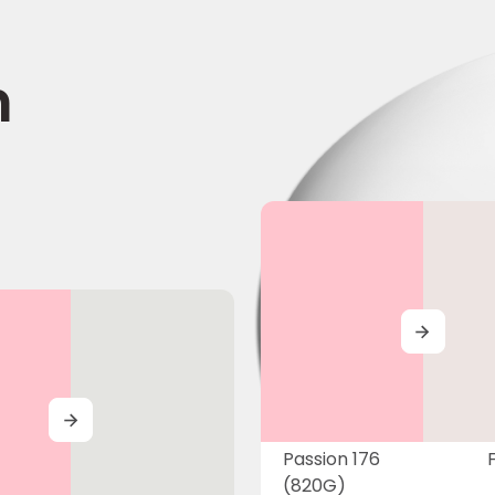
n
MORE
MORE
Passion 176
(820G)