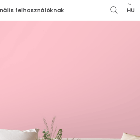
HU
onális felhasználóknak