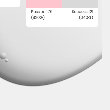
Passion 176
Success 121
(820G)
(040G)