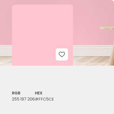
Add to Wishlist
RGB
HEX
255 197 206
#FFC5CE