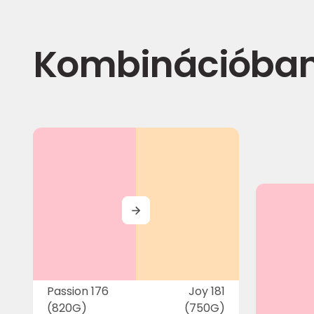
Kombinációba
MORE
Passion 176
Joy 181
(820G)
(750G)