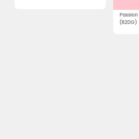
Passion
(820G)