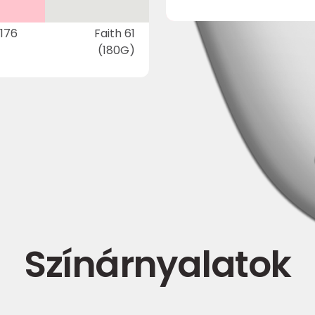
 176
Faith 61
(180G)
Színárnyalatok