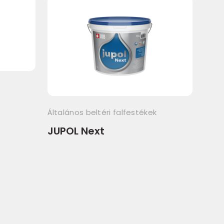
Által
JUPO
Általános beltéri falfestékek
JUPOL Next