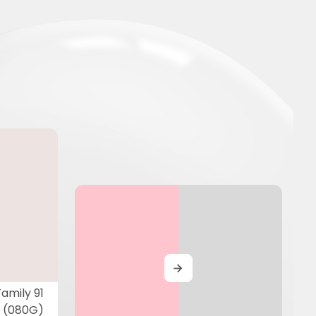
MORE
Family 91
(080G)