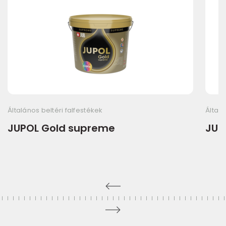
Általános beltéri falfestékek
Általá
JUPOL Gold supreme
JUP