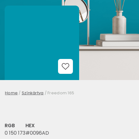
Add to Wishlist
Home
/
Színkártya
/
Freedom 165
RGB
HEX
0 150 173
#0096AD