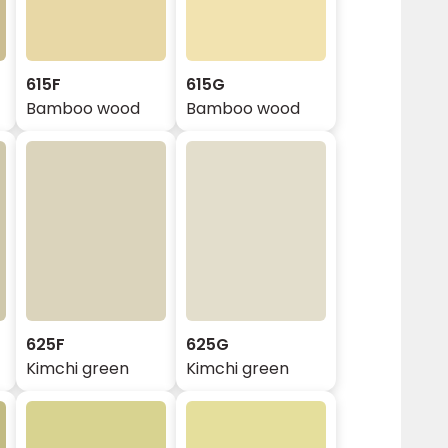
615F
615G
Bamboo wood
Bamboo wood
625F
625G
Kimchi green
Kimchi green