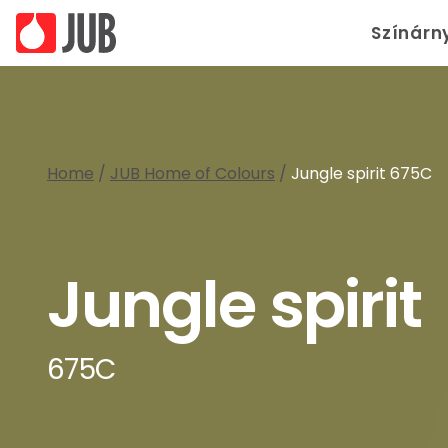
Színárn
Home
/
JUB Home of Colours
/
Jungle spirit 675C
Jungle spirit
675C