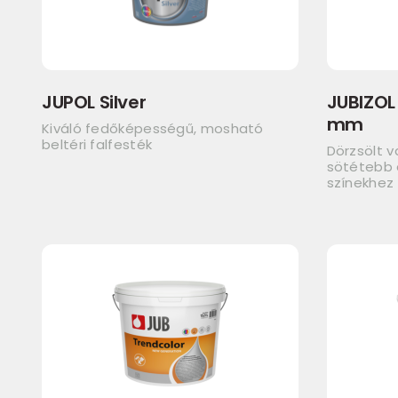
JUPOL Silver
JUBIZOL 
mm
Kiváló fedőképességű, mosható
beltéri falfesték
Dörzsölt v
sötétebb á
színekhez