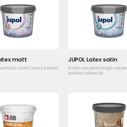
atex matt
JUPOL Latex satin
osható matt, latex beltéri
Kiváló moshatóságú sely
beltéri falfesték