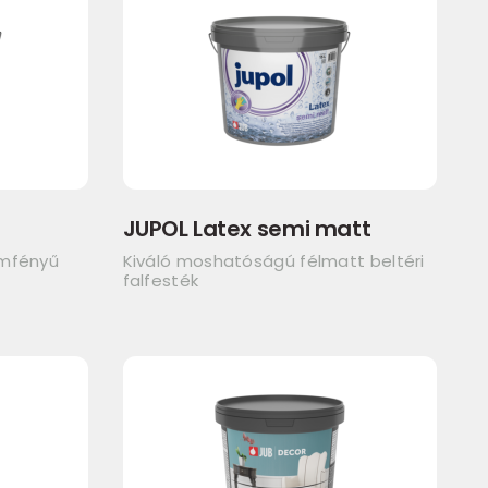
JUPOL Latex semi matt
emfényű
Kiváló moshatóságú félmatt beltéri
falfesték