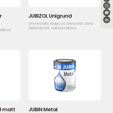
r
JUBIZOL Unigrund
Univerzális alapozó bevonat záró
dekorációs vakolatokhoz
adlóra
l matt
JUBIN Metal