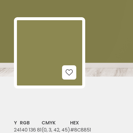
Add to Wishlist
Y
RGB
CMYK
HEX
24
140 136 81
(0, 3, 42, 45)
#8C8851