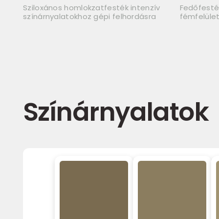
Sziloxános homlokzatfesték intenzív
Fedőfesté
színárnyalatokhoz gépi felhordásra
fémfelüle
Színárnyalatok