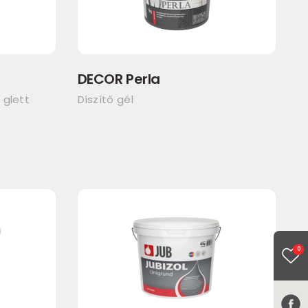
DECOR Perla
 glett
Díszítő gél
0