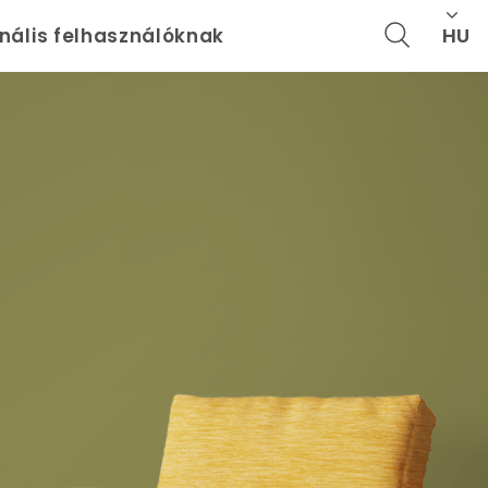
HU
onális felhasználóknak