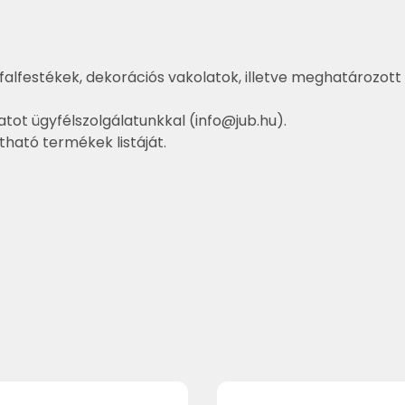
falfestékek, dekorációs vakolatok, illetve meghatározott 
atot ügyfélszolgálatunkkal (
info@jub.hu
).
ztható termékek listáját.