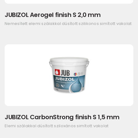
JUBIZOL Aerogel finish S 2,0 mm
Nemesített elemi szálakkal dúsított szilikonos simított vakolat
JUBIZOL CarbonStrong finish S 1,5 mm
Elemi szálakkal dúsított sziloxános simított vakolat