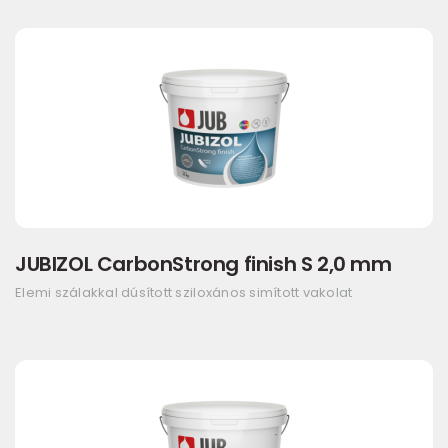
JUBIZOL CarbonStrong finish S 2,0 mm
Elemi szálakkal dúsított sziloxános simított vakolat