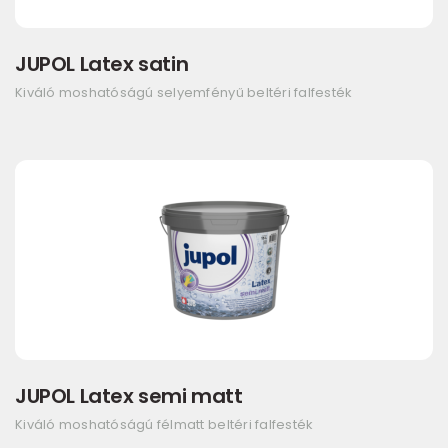
JUPOL Latex satin
Kiváló moshatóságú selyemfényű beltéri falfesték
JUPOL Latex semi matt
Kiváló moshatóságú félmatt beltéri falfesték