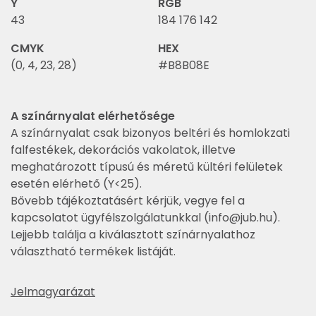
Y
RGB
43
184 176 142
CMYK
HEX
(0, 4, 23, 28)
#B8B08E
A színárnyalat elérhetősége
A színárnyalat csak bizonyos beltéri és homlokzati
falfestékek, dekorációs vakolatok, illetve
meghatározott típusú és méretű kültéri felületek
esetén elérhető (Y<25).
Bővebb tájékoztatásért kérjük, vegye fel a
kapcsolatot ügyfélszolgálatunkkal (
info@jub.hu
).
Lejjebb találja a kiválasztott színárnyalathoz
választható termékek listáját.
Jelmagyarázat