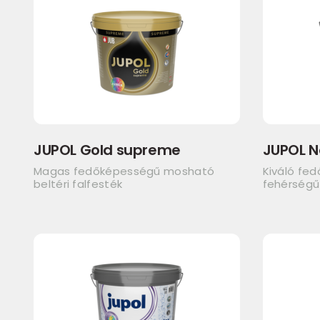
JUPOL Gold supreme
JUPOL N
Magas fedőképességű mosható
Kiváló fed
beltéri falfesték
fehérségű 