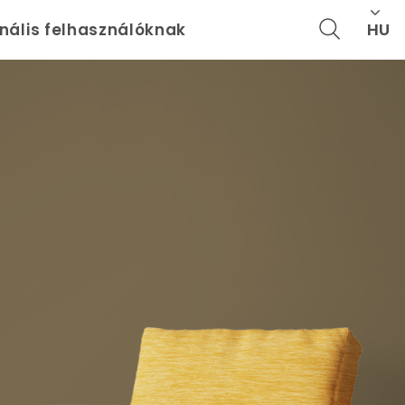
HU
onális felhasználóknak