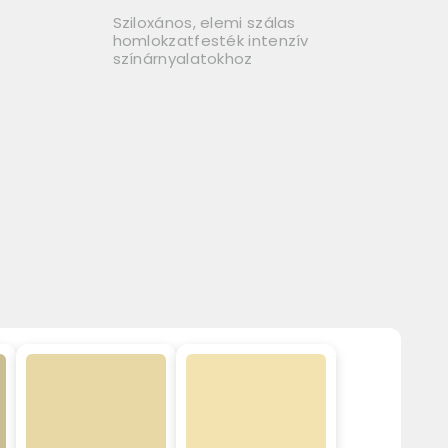
Sziloxános, elemi szálas
homlokzatfesték intenzív
színárnyalatokhoz