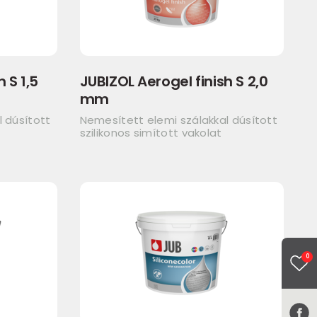
 S 1,5
JUBIZOL Aerogel finish S 2,0
mm
 dúsított
Nemesített elemi szálakkal dúsított
szilikonos simított vakolat
0