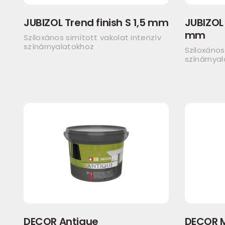
JUBIZOL Trend finish S 1,5 mm
JUBIZOL 
mm
Sziloxános simított vakolat intenzív
színárnyalatokhoz
Sziloxános
színárnya
DECOR Antique
DECOR 