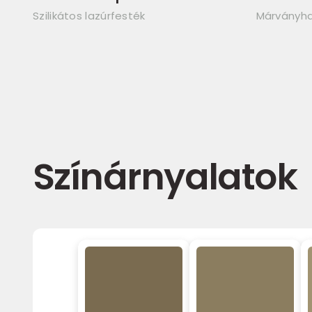
Szilikátos lazúrfesték
Márványha
Színárnyalatok