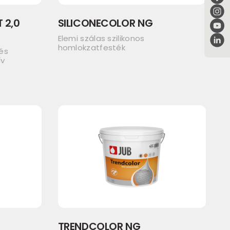
T 2,0
SILICONECOLOR NG
Elemi szálas szilikonos
homlokzatfesték
 és
ív
TRENDCOLOR NG