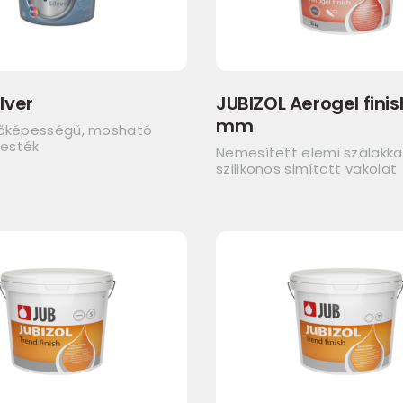
lver
JUBIZOL Aerogel finish
mm
dőképességű, mosható
festék
Nemesített elemi szálakkal
szilikonos simított vakolat