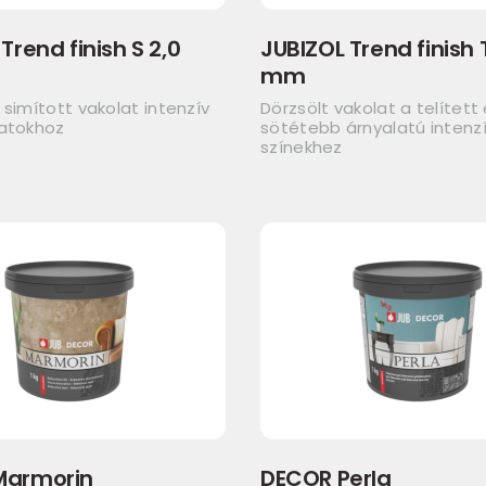
Trend finish S 2,0
JUBIZOL Trend finish 
mm
 simított vakolat intenzív
Dörzsölt vakolat a telített
latokhoz
sötétebb árnyalatú intenz
színekhez
Marmorin
DECOR Perla