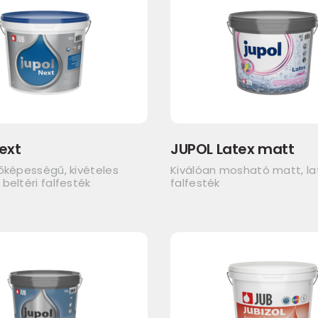
ext
JUPOL Latex matt
őképességű, kivételes
Kiválóan mosható matt, lat
beltéri falfesték
falfesték