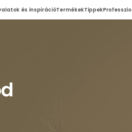
yalatok és inspiráció
Termékek
Tippek
Professzi
od