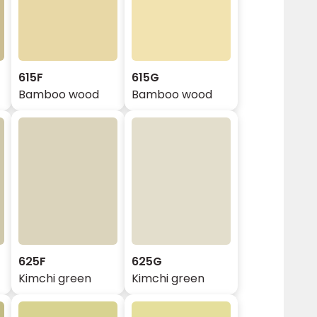
615F
615G
Bamboo wood
Bamboo wood
625F
625G
Kimchi green
Kimchi green