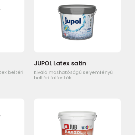
JUPOL Latex satin
ex beltéri
Kiváló moshatóságú selyemfényű
beltéri falfesték