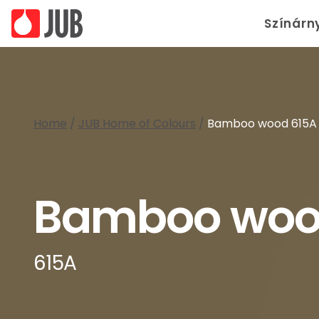
Színárn
Home
/
JUB Home of Colours
/
Bamboo wood 615A
Bamboo wo
615A