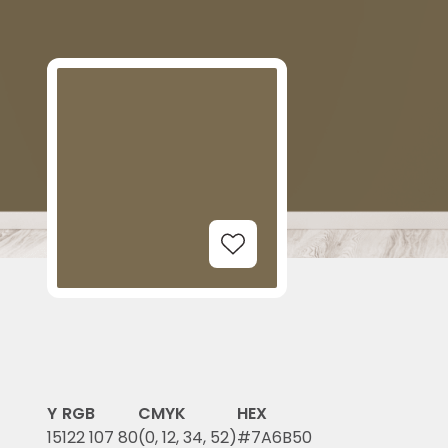
Add to Wishlist
Y
RGB
CMYK
HEX
15
122 107 80
(0, 12, 34, 52)
#7A6B50