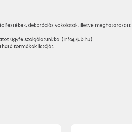
falfestékek, dekorációs vakolatok, illetve meghatározott 
atot ügyfélszolgálatunkkal (
info@jub.hu
).
ztható termékek listáját.