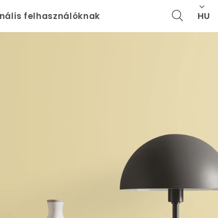
HU
onális felhasználóknak