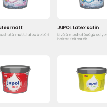
atex matt
JUPOL Latex satin
osható matt, latex beltéri
Kiváló moshatóságú sely
beltéri falfesték