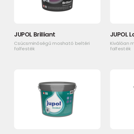
JUPOL Brilliant
JUPOL L
Csúcsminőségű mosható beltéri
Kiválóan m
falfesték
falfesték