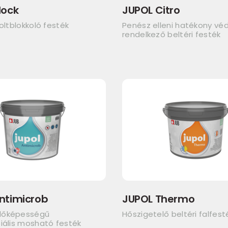
lock
JUPOL Citro
foltblokkoló festék
Penész elleni hatékony v
rendelkező beltéri festék
ntimicrob
JUPOL Thermo
dőképességű
Hőszigetelő beltéri falfest
iális mosható festék