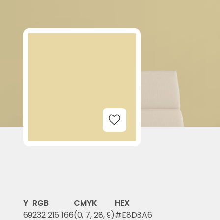
Add to Wishlist
Y
RGB
CMYK
HEX
69
232 216 166
(0, 7, 28, 9)
#E8D8A6