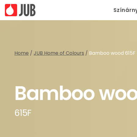
Színárn
Home
/
JUB Home of Colours
/
Bamboo wood 615F
Bamboo wo
615F