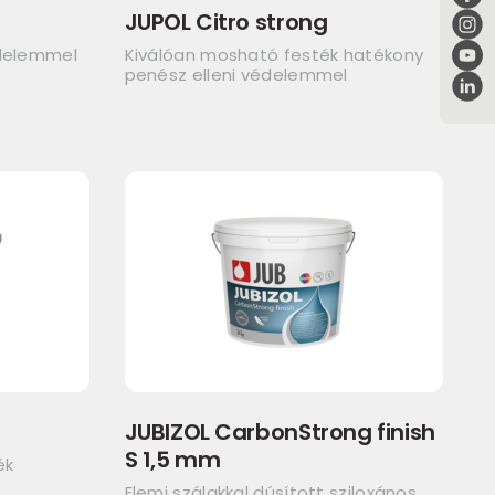
JUPOL Citro strong
édelemmel
Kiválóan mosható festék hatékony
penész elleni védelemmel
JUBIZOL CarbonStrong finish
S 1,5 mm
ék
Elemi szálakkal dúsított sziloxános