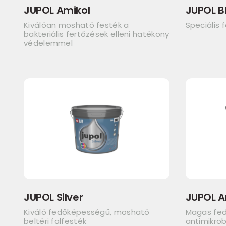
JUPOL Amikol
JUPOL B
Kiválóan mosható festék a
Speciális 
bakteriális fertőzések elleni hatékony
védelemmel
JUPOL Silver
JUPOL A
Kiváló fedőképességű, mosható
Magas fe
beltéri falfesték
antimikrob