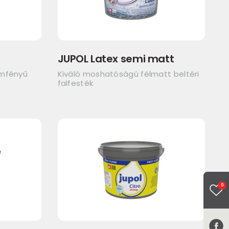
JUPOL Latex semi matt
emfényű
Kiváló moshatóságú félmatt beltéri
falfesték
0