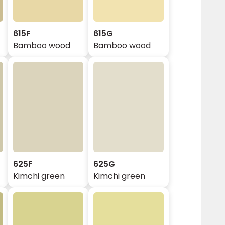
615F
615G
Bamboo wood
Bamboo wood
625F
625G
Kimchi green
Kimchi green