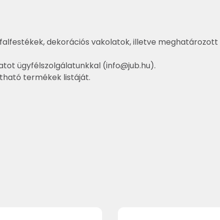
falfestékek, dekorációs vakolatok, illetve meghatározott 
atot ügyfélszolgálatunkkal (
info@jub.hu
).
ztható termékek listáját.