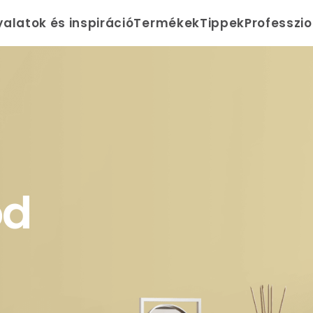
yalatok és inspiráció
Termékek
Tippek
Professzi
od