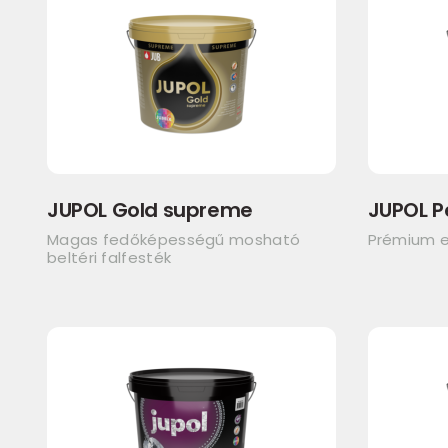
JUPOL Gold supreme
JUPOL P
Magas fedőképességű mosható
Prémium e
beltéri falfesték