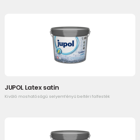
JUPOL Latex satin
Kiváló moshatóságú selyemfényű beltéri falfesték