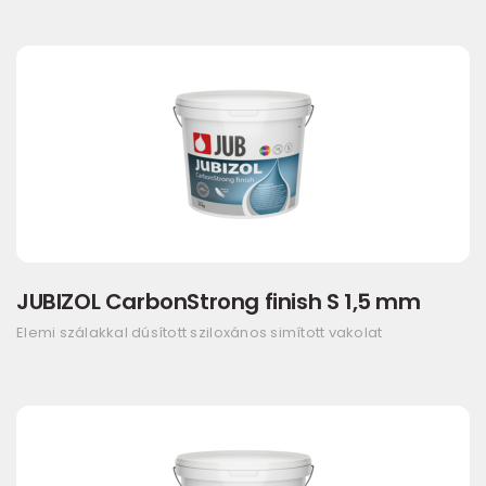
JUBIZOL CarbonStrong finish S 1,5 mm
Elemi szálakkal dúsított sziloxános simított vakolat