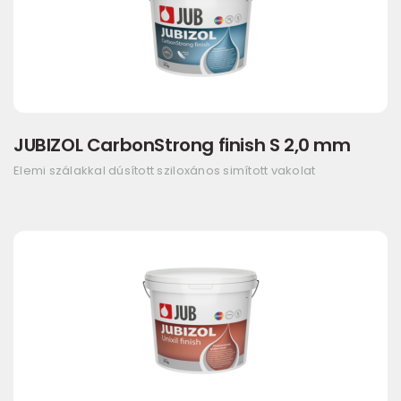
JUBIZOL CarbonStrong finish S 2,0 mm
Elemi szálakkal dúsított sziloxános simított vakolat