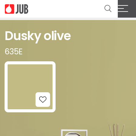
Dusky olive
635E
Add to Wishlist