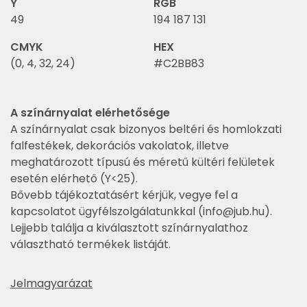
Y
RGB
49
194 187 131
CMYK
HEX
(0, 4, 32, 24)
#C2BB83
A színárnyalat elérhetősége
A színárnyalat csak bizonyos beltéri és homlokzati
falfestékek, dekorációs vakolatok, illetve
meghatározott típusú és méretű kültéri felületek
esetén elérhető (Y<25).
Bővebb tájékoztatásért kérjük, vegye fel a
kapcsolatot ügyfélszolgálatunkkal (
info@jub.hu
).
Lejjebb találja a kiválasztott színárnyalathoz
választható termékek listáját.
Jelmagyarázat