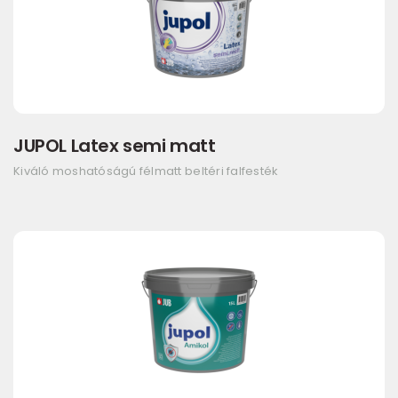
JUPOL Latex semi matt
Kiváló moshatóságú félmatt beltéri falfesték