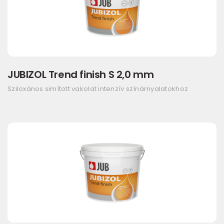
JUBIZOL Trend finish S 2,0 mm
Sziloxános simított vakolat intenzív színárnyalatokhoz