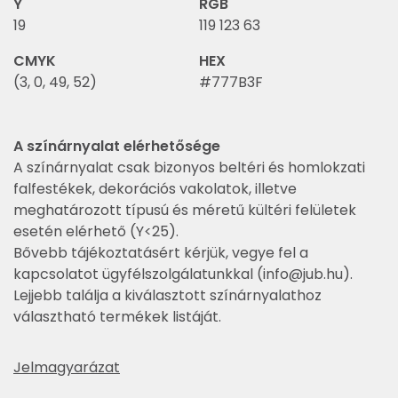
Y
RGB
19
119 123 63
CMYK
HEX
(3, 0, 49, 52)
#777B3F
A színárnyalat elérhetősége
A színárnyalat csak bizonyos beltéri és homlokzati
falfestékek, dekorációs vakolatok, illetve
meghatározott típusú és méretű kültéri felületek
esetén elérhető (Y<25).
Bővebb tájékoztatásért kérjük, vegye fel a
kapcsolatot ügyfélszolgálatunkkal (
info@jub.hu
).
Lejjebb találja a kiválasztott színárnyalathoz
választható termékek listáját.
Jelmagyarázat