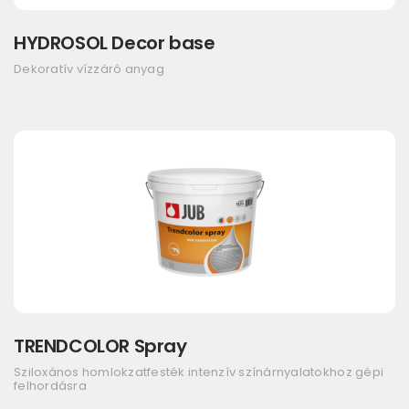
HYDROSOL Decor base
Dekoratív vízzáró anyag
TRENDCOLOR Spray
Sziloxános homlokzatfesték intenzív színárnyalatokhoz gépi
felhordásra