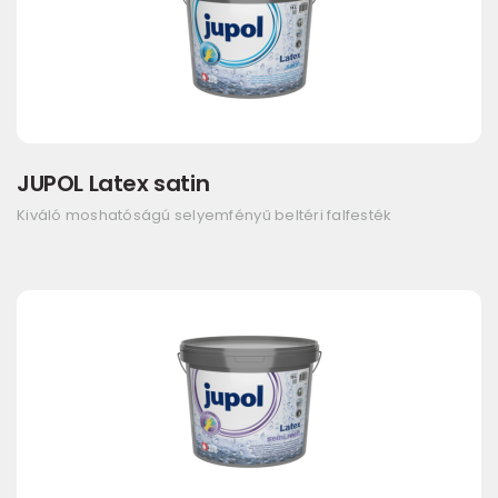
JUPOL Latex satin
Kiváló moshatóságú selyemfényű beltéri falfesték