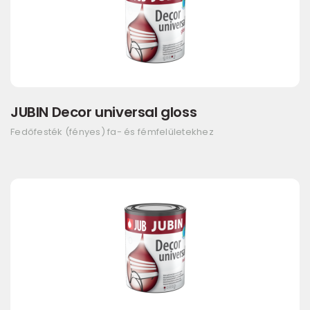
JUBIN Decor universal gloss
Fedőfesték (fényes) fa- és fémfelületekhez