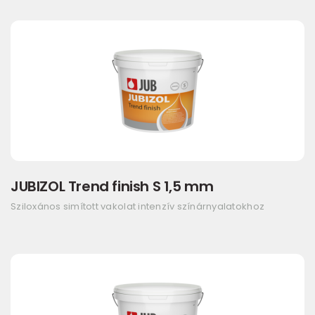
JUBIZOL Trend finish S 1,5 mm
Sziloxános simított vakolat intenzív színárnyalatokhoz