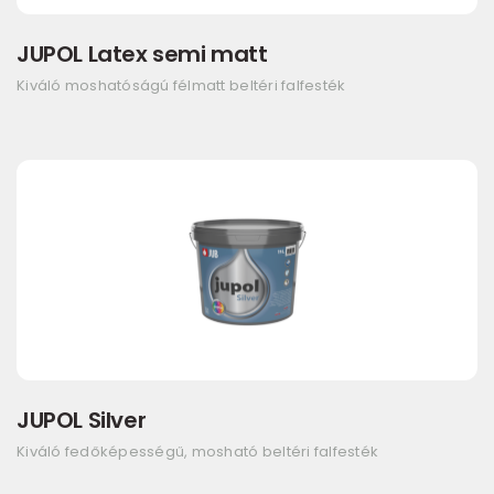
JUPOL Latex semi matt
Kiváló moshatóságú félmatt beltéri falfesték
JUPOL Silver
Kiváló fedőképességű, mosható beltéri falfesték