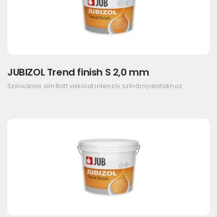
JUBIZOL Trend finish S 2,0 mm
Sziloxános simított vakolat intenzív színárnyalatokhoz