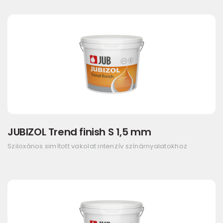
JUBIZOL Trend finish S 1,5 mm
Sziloxános simított vakolat intenzív színárnyalatokhoz