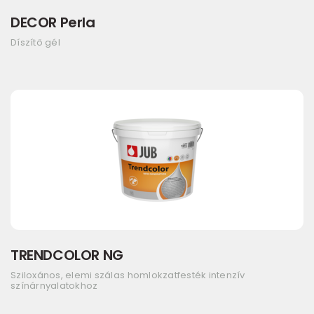
DECOR Perla
Díszítő gél
TRENDCOLOR NG
Sziloxános, elemi szálas homlokzatfesték intenzív
színárnyalatokhoz