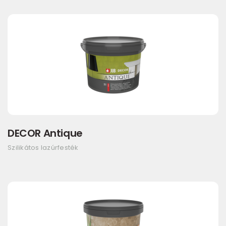
DECOR Antique
Szilikátos lazúrfesték