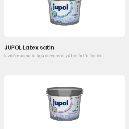
JUPOL Latex satin
Kiváló moshatóságú selyemfényű beltéri falfesték