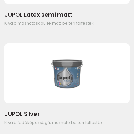
JUPOL Latex semi matt
Kiváló moshatóságú félmatt beltéri falfesték
JUPOL Silver
Kiváló fedőképességű, mosható beltéri falfesték