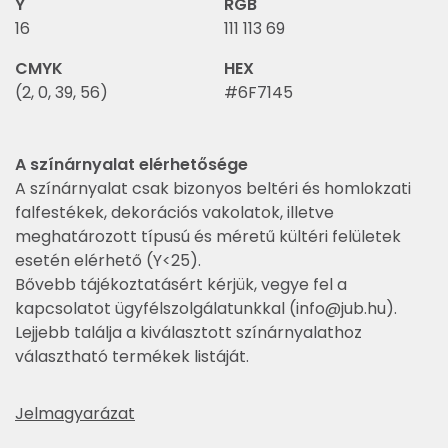
Y
RGB
16
111 113 69
CMYK
HEX
(2, 0, 39, 56)
#6F7145
A színárnyalat elérhetősége
A színárnyalat csak bizonyos beltéri és homlokzati
falfestékek, dekorációs vakolatok, illetve
meghatározott típusú és méretű kültéri felületek
esetén elérhető (Y<25).
Bővebb tájékoztatásért kérjük, vegye fel a
kapcsolatot ügyfélszolgálatunkkal (
info@jub.hu
).
Lejjebb találja a kiválasztott színárnyalathoz
választható termékek listáját.
Jelmagyarázat