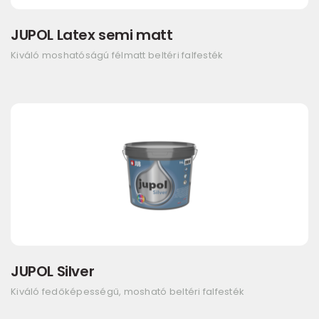
JUPOL Latex semi matt
Kiváló moshatóságú félmatt beltéri falfesték
JUPOL Silver
Kiváló fedőképességű, mosható beltéri falfesték