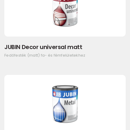
JUBIN Decor universal matt
Fedőfesték (matt) fa- és fémfelületekhez