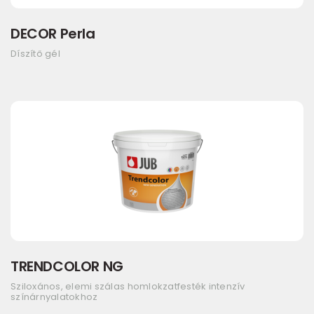
DECOR Perla
Díszítő gél
TRENDCOLOR NG
Sziloxános, elemi szálas homlokzatfesték intenzív
színárnyalatokhoz