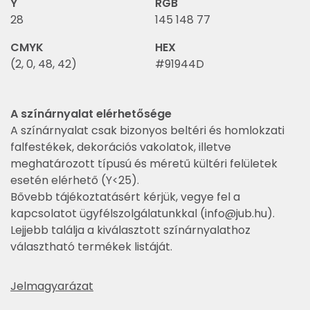
Y
RGB
28
145 148 77
CMYK
HEX
(2, 0, 48, 42)
#91944D
A színárnyalat elérhetősége
A színárnyalat csak bizonyos beltéri és homlokzati
falfestékek, dekorációs vakolatok, illetve
meghatározott típusú és méretű kültéri felületek
esetén elérhető (Y<25).
Bővebb tájékoztatásért kérjük, vegye fel a
kapcsolatot ügyfélszolgálatunkkal (
info@jub.hu
).
Lejjebb találja a kiválasztott színárnyalathoz
választható termékek listáját.
Jelmagyarázat