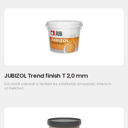
JUBIZOL Trend finish T 2,0 mm
Dörzsölt vakolat a telített és sötétebb árnyalatú intenzív
színekhez