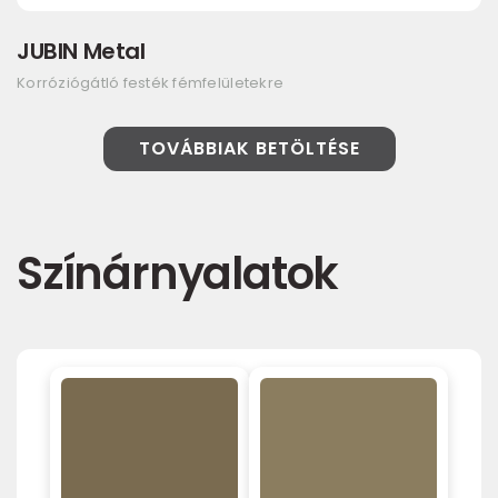
JUBIN Metal
Korróziógátló festék fémfelületekre
TOVÁBBIAK BETÖLTÉSE
Színárnyalatok