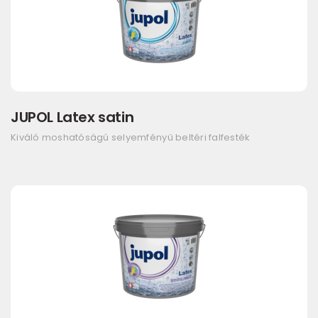
JUPOL Latex satin
Kiváló moshatóságú selyemfényű beltéri falfesték