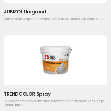
JUBIZOL Unigrund
Univerzális alapozó bevonat záró dekorációs vakolatokhoz
TRENDCOLOR Spray
Sziloxános homlokzatfesték intenzív színárnyalatokhoz gépi
felhordásra