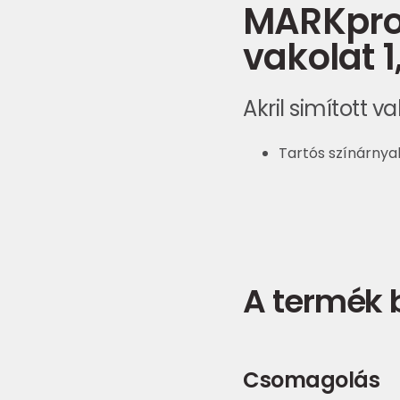
MARKpro 
vakolat 
Akril simított v
Tartós színárnya
A termék
Csomagolás