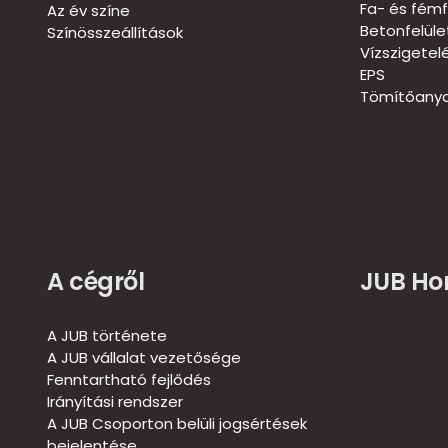
Fa- és fémf
Az év színe
Betonfelül
Színösszeállítások
Vízszigetel
EPS
Tömítőanya
A cégről
JUB H
A JUB története
A JUB vállalat vezetősége
Fenntartható fejlődés
Irányítási rendszer
A JUB Csoporton belüli jogsértések
bejelentése