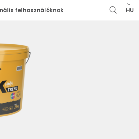
HU
onális felhasználóknak