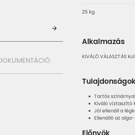
25 kg
Alkalmazás
KIVÁLÓ VÁLASZTÁS kült
I DOKUMENTÁCIÓ
Tulajdonságo
Tartós színárnya
Kiváló víztaszít
Jól ellenáll a lé
Ellenálló az alg
Előnyök