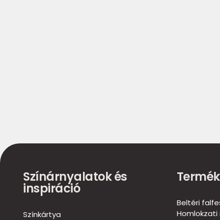
Színárnyalatok és
Termék
inspiráció
Beltéri falf
Homlokzati 
Színkártya