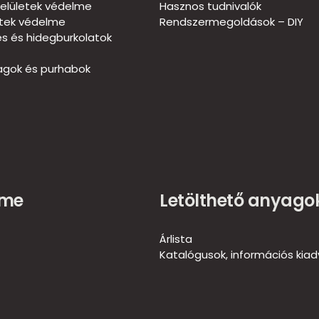
elületek védelme
Hasznos tudnivalók
etek védelme
Rendszermegoldások – DIY
és és hidegburkolatok
gok és purhabok
ome
Letölthető anyago
Árlista
Katalógusok, információs kia