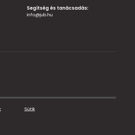
Segítség és tanácsadás:
info@jub.hu
k
Sütik