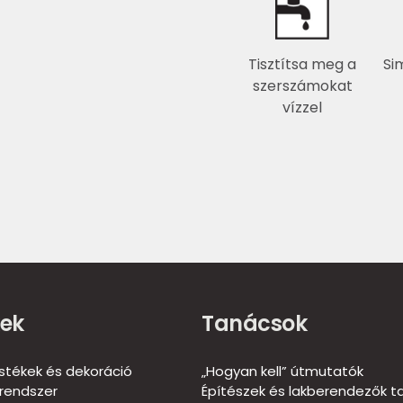
Tisztítsa meg a
Si
szerszámokat
vízzel
ek
Tanácsok
estékek és dekoráció
„Hogyan kell” útmutatók
rendszer
Építészek és lakberendezők t