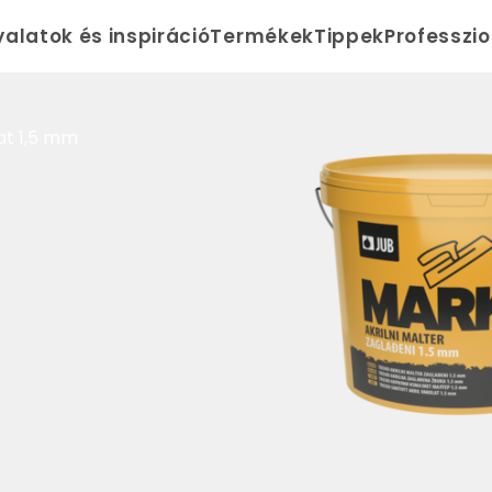
yalatok és inspiráció
Termékek
Tippek
Professzi
at 1,5 mm