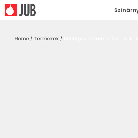
Színárn
Home
/
Termékek
/
MARKpro Trend simított vakol