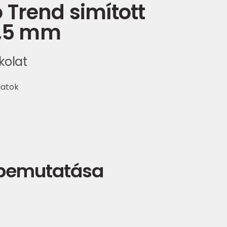
Trend simított
1,5 mm
akolat
latok
 bemutatása