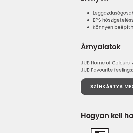
Leggazdaságosab
EPS hőszigetelés
Könnyen beépít
Árnyalatok
JUB Home of Colours:
JUB Favourite feelings
SZÍNKÁRTYA ME
Hogyan kell ha