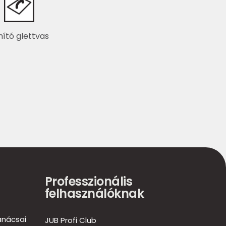
mító glettvas
Professzionális
felhasználóknak
anácsai
JUB Profi Club