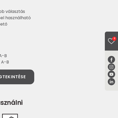
b választás
sel használható
hető
0
 A-B
: A-B
GTEKINTÉSE
sználni