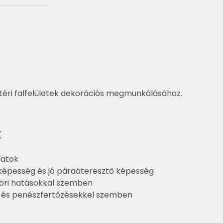
éri falfelületek dekorációs megmunkálásához.
k
latok
ó képesség és jó páraáteresztő képesség
gköri hatásokkal szemben
a- és penészfertőzésekkel szemben