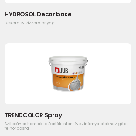
HYDROSOL Decor base
Dekoratív vízzáró anyag
TRENDCOLOR Spray
Sziloxános homlokzatfesték intenzív színárnyalatokhoz gépi
felhordásra