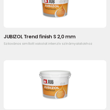
JUBIZOL Trend finish S 2,0 mm
Sziloxános simított vakolat intenzív színárnyalatokhoz