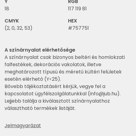
Y
RGB
18
117 119 81
CMYK
HEX
(2, 0, 32, 53)
#757751
A színárnyalat elérhetősége
A színárnyalat csak bizonyos beltéri és homlokzati
falfestékek, dekorációs vakolatok, illetve
meghatározott típusú és méretű kültéri felületek
esetén elérhető (Y<25).
Bővebb tájékoztatásért kérjük, vegye fel a
kapcsolatot ügyfélszolgálatunkkal (
info@jub.hu
).
Lejjebb találja a kiválasztott színárnyalathoz
választható termékek listáját.
Jelmagyarázat