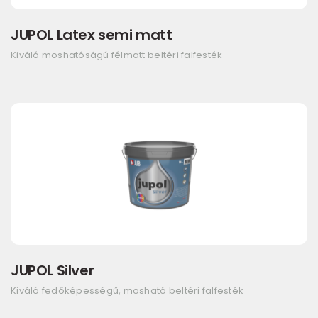
JUPOL Latex semi matt
Kiváló moshatóságú félmatt beltéri falfesték
JUPOL Silver
Kiváló fedőképességű, mosható beltéri falfesték