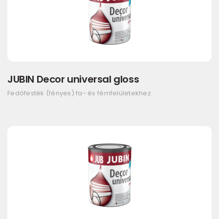
JUBIN Decor universal gloss
Fedőfesték (fényes) fa- és fémfelületekhez