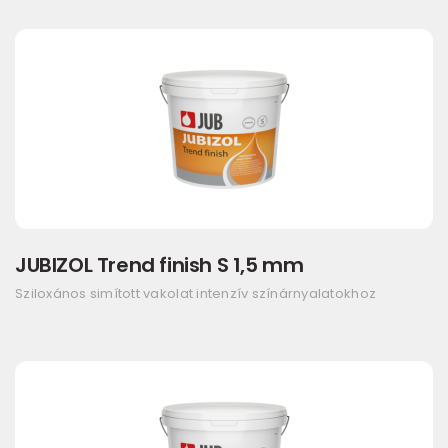
JUBIZOL Trend finish S 1,5 mm
Sziloxános simított vakolat intenzív színárnyalatokhoz