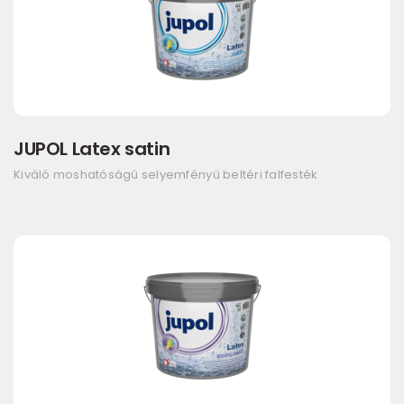
JUPOL Latex satin
Kiváló moshatóságú selyemfényű beltéri falfesték