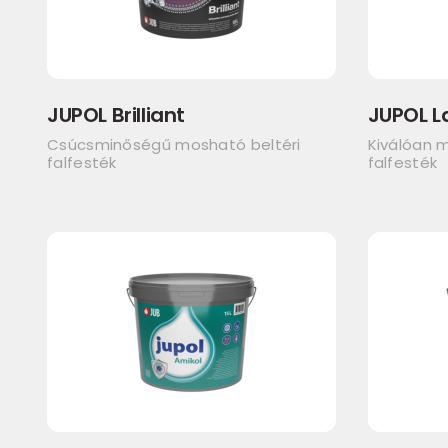
JUPOL Brilliant
JUPOL L
Csúcsminőségű mosható beltéri
Kiválóan m
falfesték
falfesték