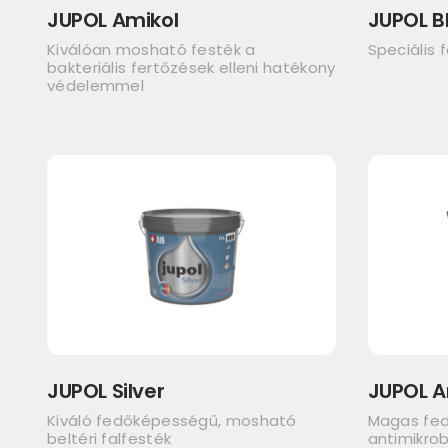
JUPOL Amikol
JUPOL B
Kiválóan mosható festék a
Speciális 
bakteriális fertőzések elleni hatékony
védelemmel
JUPOL Silver
JUPOL A
Kiváló fedőképességű, mosható
Magas fe
beltéri falfesték
antimikrob