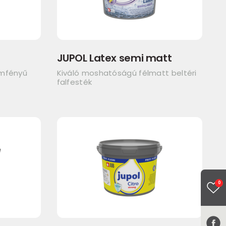
JUPOL Latex semi matt
emfényű
Kiváló moshatóságú félmatt beltéri
falfesték
0