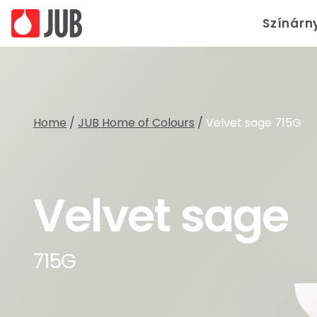
Színárn
Home
/
JUB Home of Colours
/
Velvet sage 715G
Velvet sage
715G