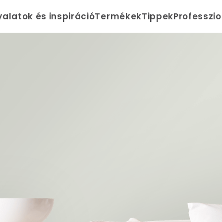
yalatok és inspiráció
Termékek
Tippek
Professzi