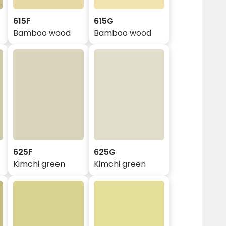
615F
615G
Bamboo wood
Bamboo wood
625F
625G
Kimchi green
Kimchi green