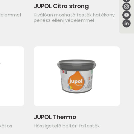
JUPOL Citro strong
édelemmel
Kiválóan mosható festék hatékony
penész elleni védelemmel
JUPOL Thermo
ikátos
Hőszigetelő beltéri falfesték