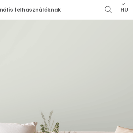
HU
onális felhasználóknak