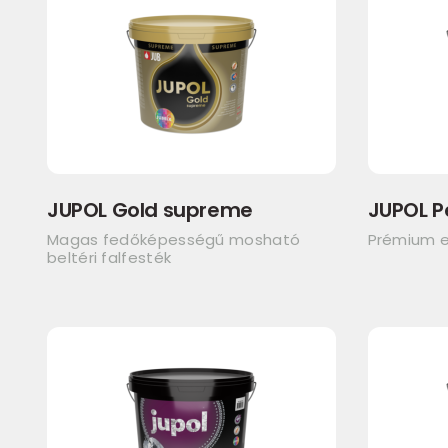
JUPOL Gold supreme
JUPOL P
Magas fedőképességű mosható
Prémium e
beltéri falfesték