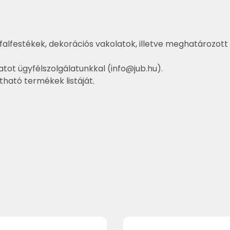
falfestékek, dekorációs vakolatok, illetve meghatározott 
atot ügyfélszolgálatunkkal (
info@jub.hu
).
ztható termékek listáját.