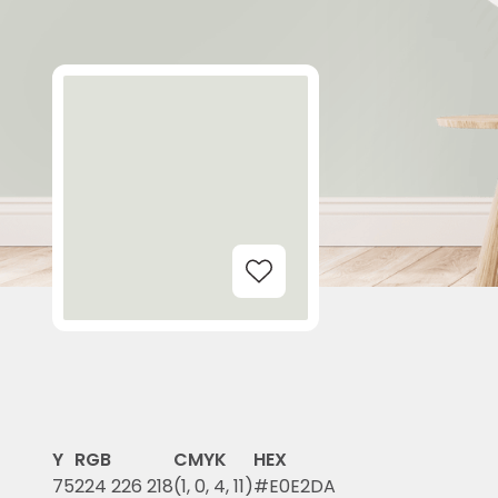
Add to Wishlist
Y
RGB
CMYK
HEX
75
224 226 218
(1, 0, 4, 11)
#E0E2DA