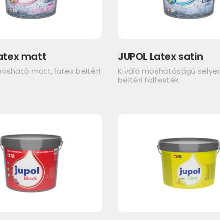
atex matt
JUPOL Latex satin
osható matt, latex beltéri
Kiváló moshatóságú sely
beltéri falfesték