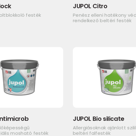
lock
JUPOL Citro
foltblokkoló festék
Penész elleni hatékony v
rendelkező beltéri festék
ntimicrob
JUPOL Bio silicate
dőképességű
Allergiásoknak ajánlott szil
iális mosható festék
beltéri falfesték