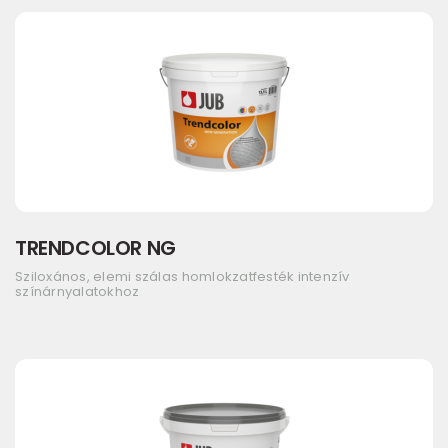
TRENDCOLOR NG
Sziloxános, elemi szálas homlokzatfesték intenzív
színárnyalatokhoz