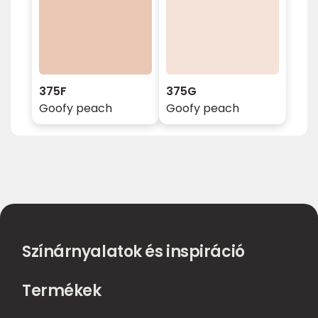
375F
375G
Goofy peach
Goofy peach
Színárnyalatok és inspiráció
Termékek