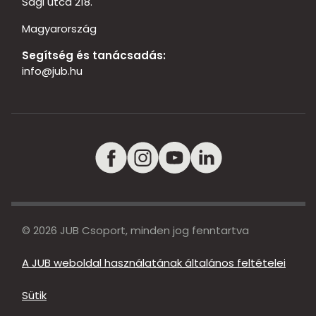
Sági utca 218.
Magyarország
Segítség és tanácsadás:
info@jub.hu
© 2026 JUB Csoport, minden jog fenntartva
A JUB weboldal használatának általános feltételei
Sütik