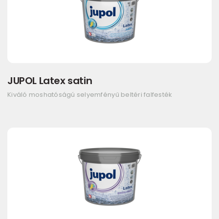
JUPOL Latex satin
Kiváló moshatóságú selyemfényű beltéri falfesték