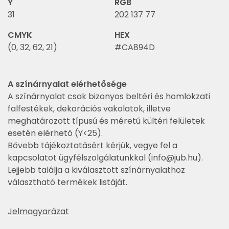
Y
RGB
31
202 137 77
CMYK
HEX
(0, 32, 62, 21)
#CA894D
A színárnyalat elérhetősége
A színárnyalat csak bizonyos beltéri és homlokzati
falfestékek, dekorációs vakolatok, illetve
meghatározott típusú és méretű kültéri felületek
esetén elérhető (Y<25).
Bővebb tájékoztatásért kérjük, vegye fel a
kapcsolatot ügyfélszolgálatunkkal (
info@jub.hu
).
Lejjebb találja a kiválasztott színárnyalathoz
választható termékek listáját.
Jelmagyarázat