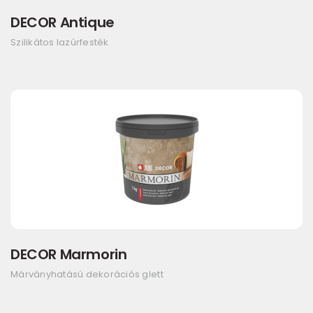
DECOR Antique
Szilikátos lazúrfesték
DECOR Marmorin
Márványhatású dekorációs glett