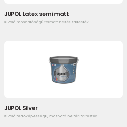
JUPOL Latex semi matt
Kiváló moshatóságú félmatt beltéri falfesték
JUPOL Silver
Kiváló fedőképességű, mosható beltéri falfesték