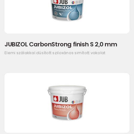
JUBIZOL CarbonStrong finish S 2,0 mm
Elemi szálakkal dúsított sziloxános simított vakolat