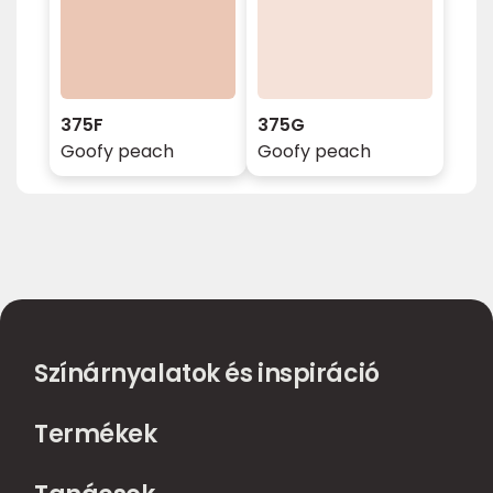
375F
375G
Goofy peach
Goofy peach
Színárnyalatok és inspiráció
Termékek