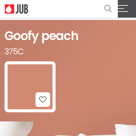
Goofy peach
375C
Add to Wishlist