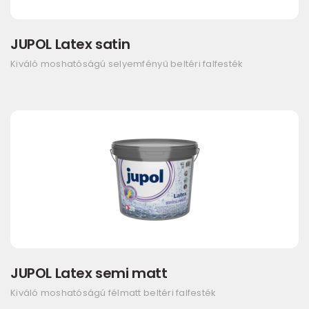
JUPOL Latex satin
Kiváló moshatóságú selyemfényű beltéri falfesték
JUPOL Latex semi matt
Kiváló moshatóságú félmatt beltéri falfesték