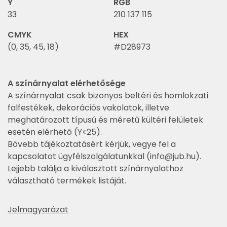
Y
RGB
33
210 137 115
CMYK
HEX
(0, 35, 45, 18)
#D28973
A színárnyalat elérhetősége
A színárnyalat csak bizonyos beltéri és homlokzati
falfestékek, dekorációs vakolatok, illetve
meghatározott típusú és méretű kültéri felületek
esetén elérhető (Y<25).
Bővebb tájékoztatásért kérjük, vegye fel a
kapcsolatot ügyfélszolgálatunkkal (
info@jub.hu
).
Lejjebb találja a kiválasztott színárnyalathoz
választható termékek listáját.
Jelmagyarázat