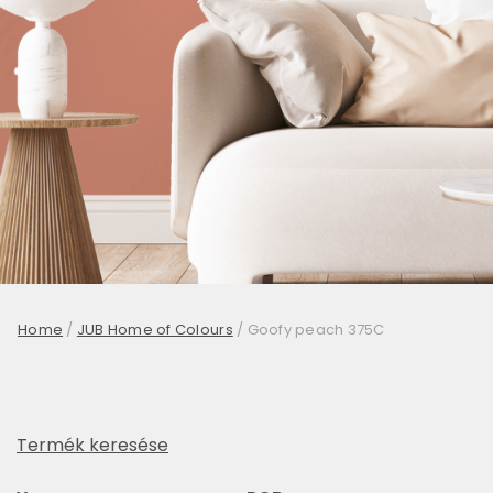
Home
/
JUB Home of Colours
/
Goofy peach 375C
Termék keresése