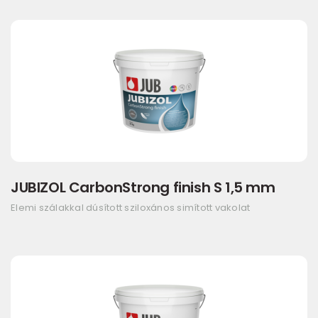
JUBIZOL CarbonStrong finish S 1,5 mm
Elemi szálakkal dúsított sziloxános simított vakolat