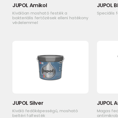
JUPOL Amikol
JUPOL B
Kiválóan mosható festék a
Speciális 
bakteriális fertőzések elleni hatékony
védelemmel
JUPOL Silver
JUPOL A
Kiváló fedőképességű, mosható
Magas fe
beltéri falfesték
antimikrob