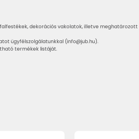
falfestékek, dekorációs vakolatok, illetve meghatározott 
atot ügyfélszolgálatunkkal (
info@jub.hu
).
ztható termékek listáját.