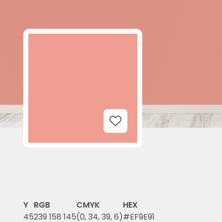
Add to Wishlist
Y
RGB
CMYK
HEX
45
239 158 145
(0, 34, 39, 6)
#EF9E91