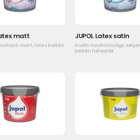
atex matt
JUPOL Latex satin
osható matt, latex beltéri
Kiváló moshatóságú sely
beltéri falfesték