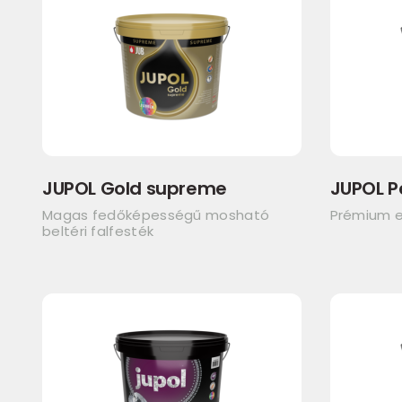
JUPOL Gold supreme
JUPOL P
Magas fedőképességű mosható
Prémium e
beltéri falfesték