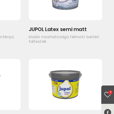
JUPOL Latex semi matt
emfényű
Kiváló moshatóságú félmatt beltéri
falfesték
0