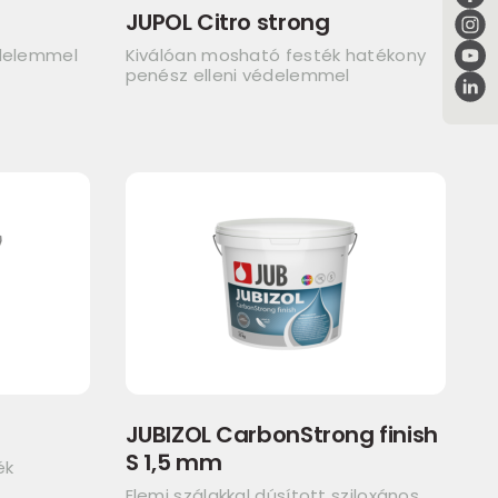
JUPOL Citro strong
édelemmel
Kiválóan mosható festék hatékony
penész elleni védelemmel
JUBIZOL CarbonStrong finish
S 1,5 mm
ék
Elemi szálakkal dúsított sziloxános