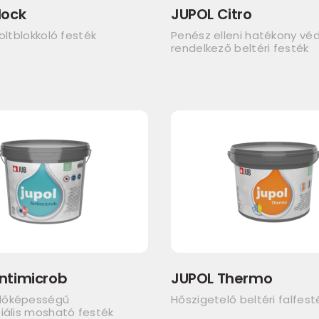
lock
JUPOL Citro
foltblokkoló festék
Penész elleni hatékony v
rendelkező beltéri festék
ntimicrob
JUPOL Thermo
dőképességű
Hőszigetelő beltéri falfest
iális mosható festék