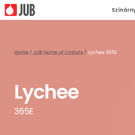
Színárn
Home
/
JUB Home of Colours
/
Lychee 365E
Lychee
365E