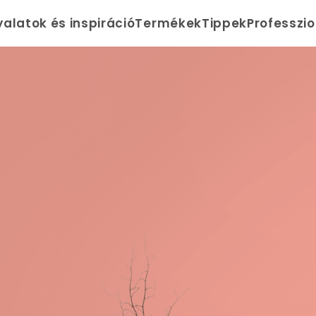
yalatok és inspiráció
Termékek
Tippek
Professzi