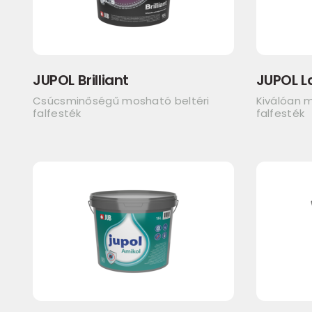
JUPOL Brilliant
JUPOL L
Csúcsminőségű mosható beltéri
Kiválóan m
falfesték
falfesték