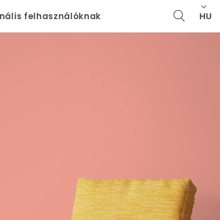
HU
onális felhasználóknak