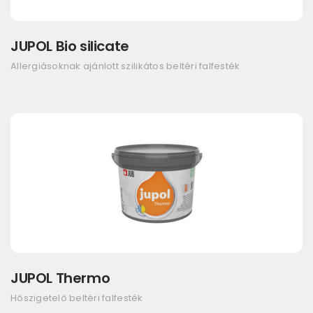
JUPOL Bio silicate
Allergiásoknak ajánlott szilikátos beltéri falfesték
JUPOL Thermo
Hőszigetelő beltéri falfesték