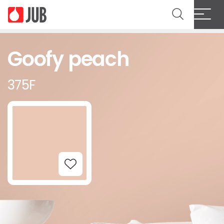
Goofy peach
375F
Add to Wishlist