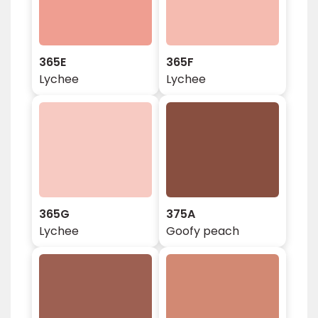
365E
365F
Lychee
Lychee
365G
375A
Lychee
Goofy peach