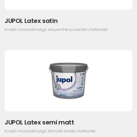
JUPOL Latex satin
Kiváló moshatóságú selyemfényű beltéri falfesték
JUPOL Latex semi matt
Kiváló moshatóságú félmatt beltéri falfesték