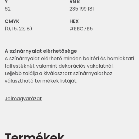
Y
RGB
62
235 199 181
CMYK
HEX
(0, 15, 23, 8)
#EBC7B5
A színárnyalat elérhetősége
A színárnyalat elérhető minden beltéri és homlokzati
falfestéknél, valamint dekorációs vakolatnál.
Lejjebb találja a kiválasztott színárnyalathoz
választható termékek listáját.
Jelmagyarázat
Termékek