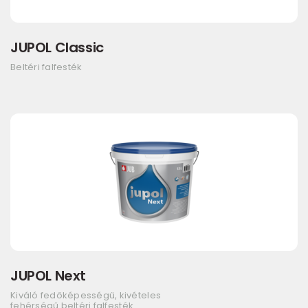
JUPOL Classic
Beltéri falfesték
JUPOL Next
Kiváló fedőképességű, kivételes
fehérségű beltéri falfesték