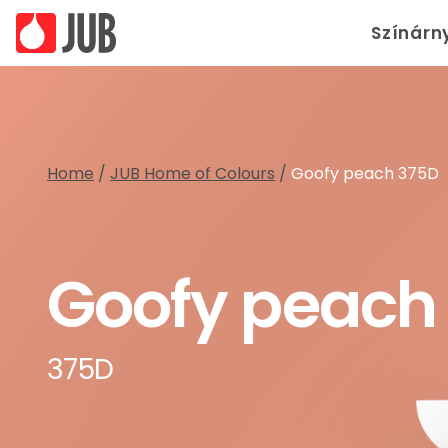
Színárn
Home
/
JUB Home of Colours
/
Goofy peach 375D
Goofy peach
375D