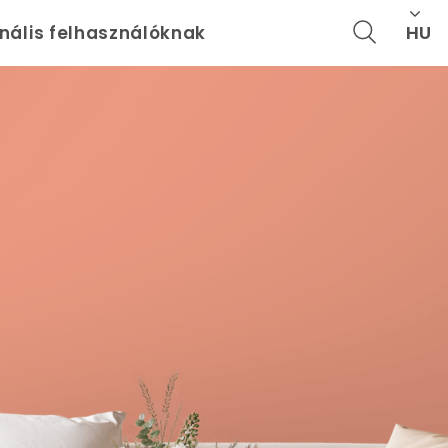
HU
onális felhasználóknak