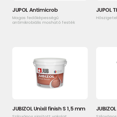
JUPOL Antimicrob
JUPOL 
Magas fedőképességű
Hőszigetel
antimikrobiális mosható festék
JUBIZOL Unixil finish S 1,5 mm
JUBIZOL 
Sziloxános simított vakolat
Sziloxános