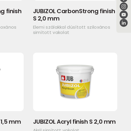
g finish
JUBIZOL CarbonStrong finish
S 2,0 mm
iloxános
Elemi szálakkal dúsított sziloxános
simított vakolat
S 1,5 mm
JUBIZOL Acryl finish S 2,0 mm
Akril simított vakolat