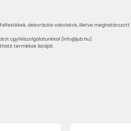
falfestékek, dekorációs vakolatok, illetve meghatározott 
atot ügyfélszolgálatunkkal (
info@jub.hu
).
ztható termékek listáját.