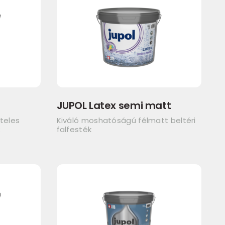
JUPOL Latex semi matt
teles
Kiváló moshatóságú félmatt beltéri
k
falfesték