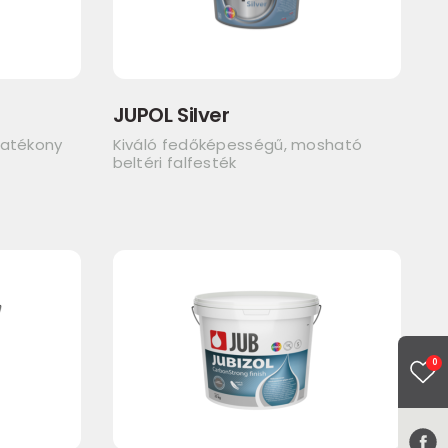
JUPOL Silver
hatékony
Kiváló fedőképességű, mosható
beltéri falfesték
0