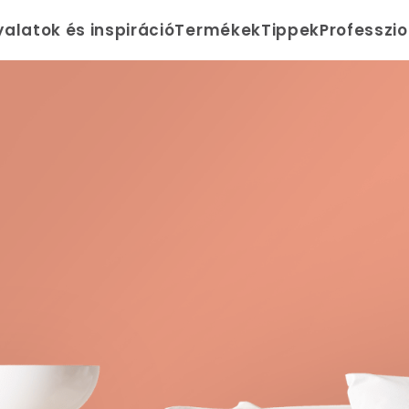
yalatok és inspiráció
Termékek
Tippek
Professzi