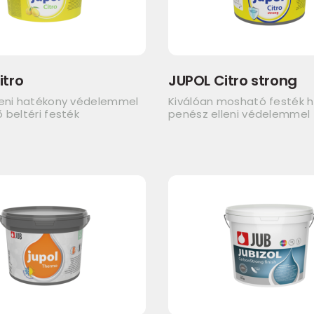
itro
JUPOL Citro strong
leni hatékony védelemmel
Kiválóan mosható festék 
 beltéri festék
penész elleni védelemmel