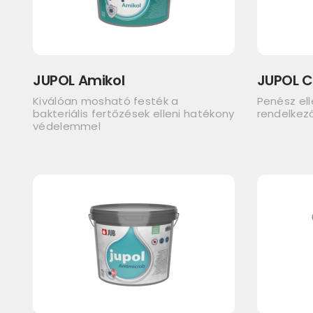
JUPOL Amikol
JUPOL C
Kiválóan mosható festék a
Penész el
bakteriális fertőzések elleni hatékony
rendelkező
védelemmel