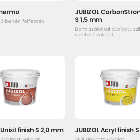
Thermo
JUBIZOL CarbonStron
S 1,5 mm
ő beltéri falfesték
Elemi szálakkal dúsított sz
simított vakolat
Unixil finish S 2,0 mm
JUBIZOL Acryl finish 
 simított vakolat
Akril simított vakolat