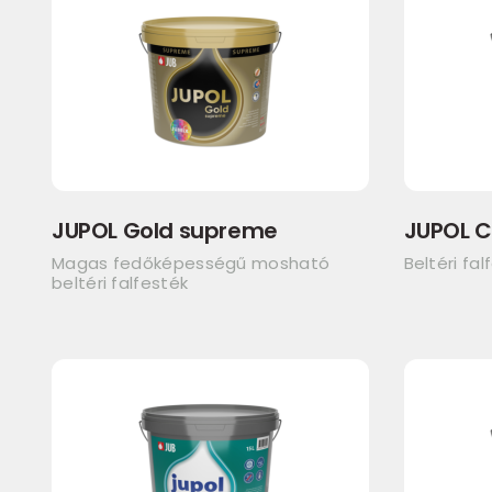
JUPOL Gold supreme
JUPOL C
Magas fedőképességű mosható
Beltéri fal
beltéri falfesték