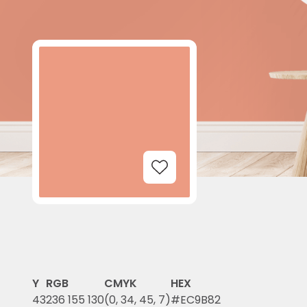
Add to Wishlist
Y
RGB
CMYK
HEX
43
236 155 130
(0, 34, 45, 7)
#EC9B82