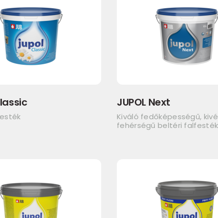
lassic
JUPOL Next
festék
Kiváló fedőképességű, kivé
fehérségű beltéri falfesté