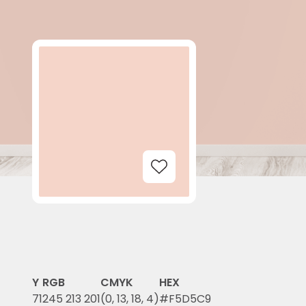
Add to Wishlist
Y
RGB
CMYK
HEX
71
245 213 201
(0, 13, 18, 4)
#F5D5C9