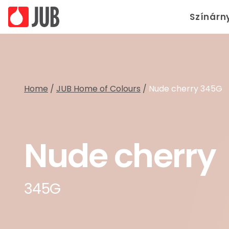
Színárn
Home
/
JUB Home of Colours
/
Nude cherry 345G
Nude cherry
345G