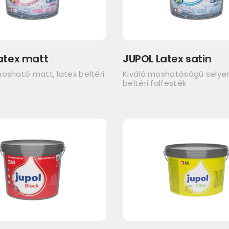
atex matt
JUPOL Latex satin
osható matt, latex beltéri
Kiváló moshatóságú sely
beltéri falfesték