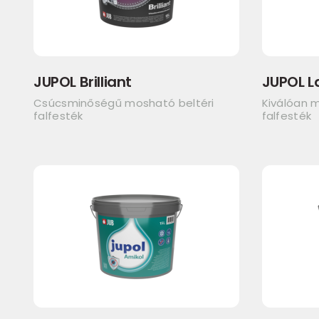
JUPOL Brilliant
JUPOL L
Csúcsminőségű mosható beltéri
Kiválóan m
falfesték
falfesték