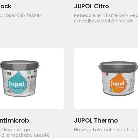
lock
JUPOL Citro
foltblokkoló festék
Penész elleni hatékony v
rendelkező beltéri festék
ntimicrob
JUPOL Thermo
dőképességű
Hőszigetelő beltéri falfest
iális mosható festék