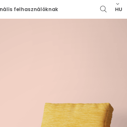
HU
onális felhasználóknak