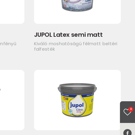
JUPOL Latex semi matt
emfényű
Kiváló moshatóságú félmatt beltéri
falfesték
0