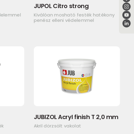
JUPOL Citro strong
édelemmel
Kiválóan mosható festék hatékony
penész elleni védelemmel
JUBIZOL Acryl finish T 2,0 mm
ék
Akril dörzsölt vakolat