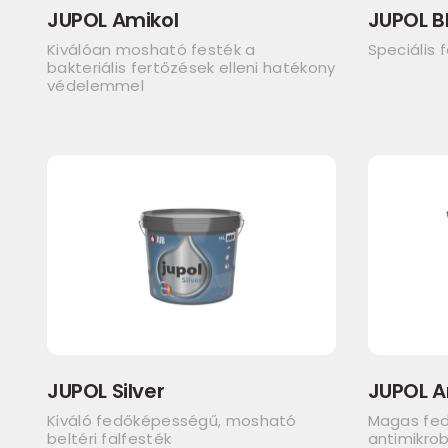
JUPOL Amikol
JUPOL B
Kiválóan mosható festék a
Speciális 
bakteriális fertőzések elleni hatékony
védelemmel
JUPOL Silver
JUPOL A
Kiváló fedőképességű, mosható
Magas fe
beltéri falfesték
antimikrob