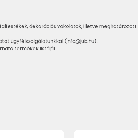
falfestékek, dekorációs vakolatok, illetve meghatározott 
atot ügyfélszolgálatunkkal (
info@jub.hu
).
ztható termékek listáját.