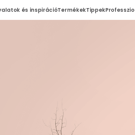
yalatok és inspiráció
Termékek
Tippek
Professzi