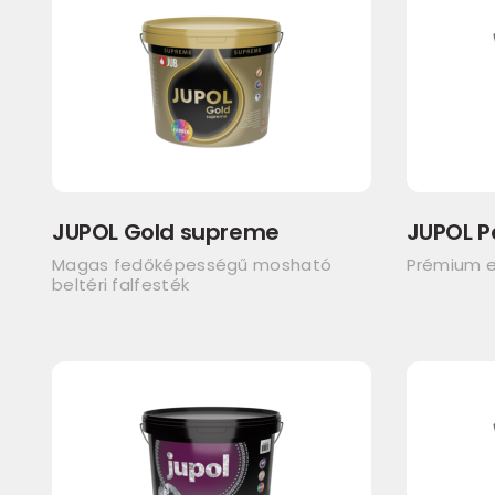
JUPOL Gold supreme
JUPOL P
Magas fedőképességű mosható
Prémium e
beltéri falfesték